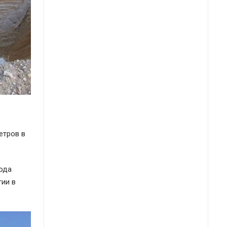
етров в
рода
гии в