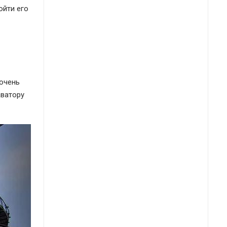
ойти его
 очень
аватору