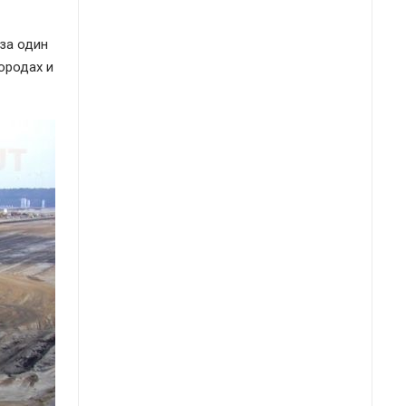
 за один
ородах и