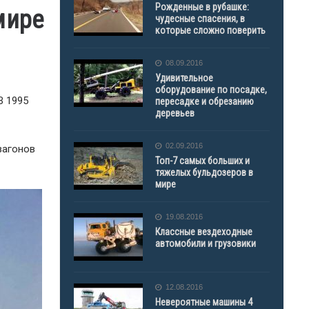
Рожденные в рубашке:
мире
чудесные спасения, в
которые сложно поверить
08.09.2016
Удивительное
оборудование по посадке,
В 1995
пересадке и обрезанию
деревьев
).
02.09.2016
вагонов
Топ-7 самых больших и
тяжелых бульдозеров в
мире
19.08.2016
Классные вездеходные
автомобили и грузовики
12.08.2016
Невероятные машины 4