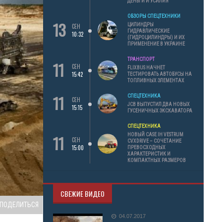
ДЕНЬГИ И УСИЛИЯ
ОБЗОРЫ СПЕЦТЕХНИКИ
13
ЦИЛИНДРЫ
СЕН
ГИДРАВЛИЧЕСКИЕ
10:32
(ГИДРОЦИЛИНДРЫ) И ИХ
ПРИМЕНЕНИЕ В УКРАИНЕ
ТРАНСПОРТ
11
СЕН
FLIXBUS НАЧНЕТ
15:42
ТЕСТИРОВАТЬ АВТОБУСЫ НА
ТОПЛИВНЫХ ЭЛЕМЕНТАХ
11
СПЕЦТЕХНИКА
СЕН
JCB ВЫПУСТИЛ ДВА НОВЫХ
15:15
ГУСЕНИЧНЫХ ЭКСКАВАТОРА
СПЕЦТЕХНИКА
11
НОВЫЙ CASE IH VESTRUM
СЕН
CVXDRIVE – СОЧЕТАНИЕ
15:00
ПРЕВОСХОДНЫХ
ХАРАКТЕРИСТИК И
КОМПАКТНЫХ РАЗМЕРОВ
СВЕЖИЕ ВИДЕО
ПОДЕЛИТЬСЯ
04.07.2017