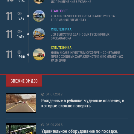
ИХ ПРИМЕНЕНИЕ В УКРАИНЕ
11
ТРАНСПОРТ
СЕН
FLIXBUS НАЧНЕТ ТЕСТИРОВАТЬ АВТОБУСЫ НА
15:42
ТОПЛИВНЫХ ЭЛЕМЕНТАХ
11
СПЕЦТЕХНИКА
СЕН
JCB ВЫПУСТИЛ ДВА НОВЫХ ГУСЕНИЧНЫХ
15:15
ЭКСКАВАТОРА
СПЕЦТЕХНИКА
11
СЕН
НОВЫЙ CASE IH VESTRUM CVXDRIVE – СОЧЕТАНИЕ
15:00
ПРЕВОСХОДНЫХ ХАРАКТЕРИСТИК И КОМПАКТНЫХ
РАЗМЕРОВ
СВЕЖИЕ ВИДЕО
04.07.2017
Рожденные в рубашке: чудесные спасения, в
которые сложно поверить
08.09.2016
Удивительное оборудование по посадке,