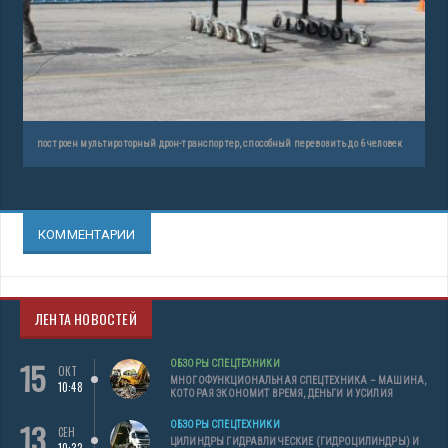
построен мультироторный дрон-транспортер, способный перевозить до 6 человек
КОММЕНТАРИИ
ЛЕНТА НОВОСТЕЙ
15
ОБЗОРЫ СПЕЦТЕХНИКИ
ОКТ
МНОГОФУНКЦИОНАЛЬНАЯ СПЕЦТЕХНИКА – МАШИНА,
10:48
КОТОРАЯ ЭКОНОМИТ ВРЕМЯ, ДЕНЬГИ И УСИЛИЯ
13
ОБЗОРЫ СПЕЦТЕХНИКИ
СЕН
ЦИЛИНДРЫ ГИДРАВЛИЧЕСКИЕ (ГИДРОЦИЛИНДРЫ) И
10:32