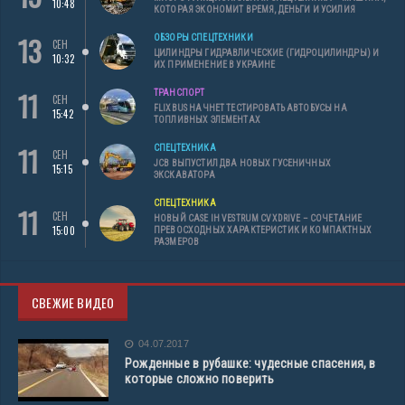
10:48
КОТОРАЯ ЭКОНОМИТ ВРЕМЯ, ДЕНЬГИ И УСИЛИЯ
13
ОБЗОРЫ СПЕЦТЕХНИКИ
СЕН
ЦИЛИНДРЫ ГИДРАВЛИЧЕСКИЕ (ГИДРОЦИЛИНДРЫ) И
10:32
ИХ ПРИМЕНЕНИЕ В УКРАИНЕ
11
ТРАНСПОРТ
СЕН
FLIXBUS НАЧНЕТ ТЕСТИРОВАТЬ АВТОБУСЫ НА
15:42
ТОПЛИВНЫХ ЭЛЕМЕНТАХ
11
СПЕЦТЕХНИКА
СЕН
JCB ВЫПУСТИЛ ДВА НОВЫХ ГУСЕНИЧНЫХ
15:15
ЭКСКАВАТОРА
СПЕЦТЕХНИКА
11
СЕН
НОВЫЙ CASE IH VESTRUM CVXDRIVE – СОЧЕТАНИЕ
15:00
ПРЕВОСХОДНЫХ ХАРАКТЕРИСТИК И КОМПАКТНЫХ
РАЗМЕРОВ
СВЕЖИЕ ВИДЕО
04.07.2017
Рожденные в рубашке: чудесные спасения, в
которые сложно поверить