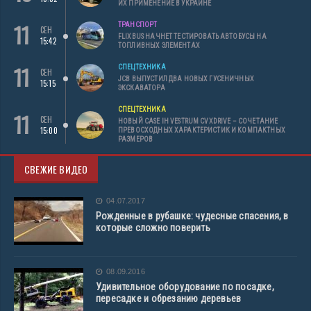
ИХ ПРИМЕНЕНИЕ В УКРАИНЕ
11
ТРАНСПОРТ
СЕН
FLIXBUS НАЧНЕТ ТЕСТИРОВАТЬ АВТОБУСЫ НА
15:42
ТОПЛИВНЫХ ЭЛЕМЕНТАХ
11
СПЕЦТЕХНИКА
СЕН
JCB ВЫПУСТИЛ ДВА НОВЫХ ГУСЕНИЧНЫХ
15:15
ЭКСКАВАТОРА
СПЕЦТЕХНИКА
11
СЕН
НОВЫЙ CASE IH VESTRUM CVXDRIVE – СОЧЕТАНИЕ
15:00
ПРЕВОСХОДНЫХ ХАРАКТЕРИСТИК И КОМПАКТНЫХ
РАЗМЕРОВ
СВЕЖИЕ ВИДЕО
04.07.2017
Рожденные в рубашке: чудесные спасения, в
которые сложно поверить
08.09.2016
Удивительное оборудование по посадке,
пересадке и обрезанию деревьев