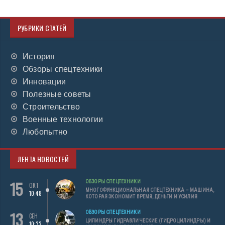
РУБРИКИ СТАТЕЙ
История
Обзоры спецтехники
Инновации
Полезные советы
Строительство
Военные технологии
Любопытно
ЛЕНТА НОВОСТЕЙ
15
ОБЗОРЫ СПЕЦТЕХНИКИ
ОКТ
МНОГОФУНКЦИОНАЛЬНАЯ СПЕЦТЕХНИКА – МАШИНА,
10:48
КОТОРАЯ ЭКОНОМИТ ВРЕМЯ, ДЕНЬГИ И УСИЛИЯ
13
ОБЗОРЫ СПЕЦТЕХНИКИ
СЕН
ЦИЛИНДРЫ ГИДРАВЛИЧЕСКИЕ (ГИДРОЦИЛИНДРЫ) И
10:32