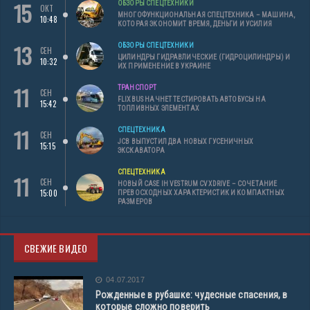
15
ОБЗОРЫ СПЕЦТЕХНИКИ
ОКТ
МНОГОФУНКЦИОНАЛЬНАЯ СПЕЦТЕХНИКА – МАШИНА,
10:48
КОТОРАЯ ЭКОНОМИТ ВРЕМЯ, ДЕНЬГИ И УСИЛИЯ
13
ОБЗОРЫ СПЕЦТЕХНИКИ
СЕН
ЦИЛИНДРЫ ГИДРАВЛИЧЕСКИЕ (ГИДРОЦИЛИНДРЫ) И
10:32
ИХ ПРИМЕНЕНИЕ В УКРАИНЕ
11
ТРАНСПОРТ
СЕН
FLIXBUS НАЧНЕТ ТЕСТИРОВАТЬ АВТОБУСЫ НА
15:42
ТОПЛИВНЫХ ЭЛЕМЕНТАХ
11
СПЕЦТЕХНИКА
СЕН
JCB ВЫПУСТИЛ ДВА НОВЫХ ГУСЕНИЧНЫХ
15:15
ЭКСКАВАТОРА
СПЕЦТЕХНИКА
11
СЕН
НОВЫЙ CASE IH VESTRUM CVXDRIVE – СОЧЕТАНИЕ
15:00
ПРЕВОСХОДНЫХ ХАРАКТЕРИСТИК И КОМПАКТНЫХ
РАЗМЕРОВ
СВЕЖИЕ ВИДЕО
04.07.2017
Рожденные в рубашке: чудесные спасения, в
которые сложно поверить