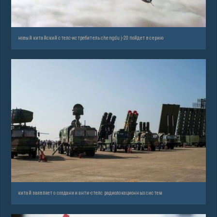
новый китайский стелс-истребитель chengdu j-20 пойдет в серию
китай заявляет о создании анти-стелс радиолокационных систем