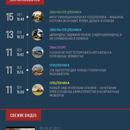
15
ОБЗОРЫ СПЕЦТЕХНИКИ
ОКТ
МНОГОФУНКЦИОНАЛЬНАЯ СПЕЦТЕХНИКА – МАШИНА,
10:48
КОТОРАЯ ЭКОНОМИТ ВРЕМЯ, ДЕНЬГИ И УСИЛИЯ
13
ОБЗОРЫ СПЕЦТЕХНИКИ
СЕН
ЦИЛИНДРЫ ГИДРАВЛИЧЕСКИЕ (ГИДРОЦИЛИНДРЫ) И
10:32
ИХ ПРИМЕНЕНИЕ В УКРАИНЕ
11
ТРАНСПОРТ
СЕН
FLIXBUS НАЧНЕТ ТЕСТИРОВАТЬ АВТОБУСЫ НА
15:42
ТОПЛИВНЫХ ЭЛЕМЕНТАХ
11
СПЕЦТЕХНИКА
СЕН
JCB ВЫПУСТИЛ ДВА НОВЫХ ГУСЕНИЧНЫХ
15:15
ЭКСКАВАТОРА
СПЕЦТЕХНИКА
11
СЕН
НОВЫЙ CASE IH VESTRUM CVXDRIVE – СОЧЕТАНИЕ
15:00
ПРЕВОСХОДНЫХ ХАРАКТЕРИСТИК И КОМПАКТНЫХ
РАЗМЕРОВ
СВЕЖИЕ ВИДЕО
04.07.2017