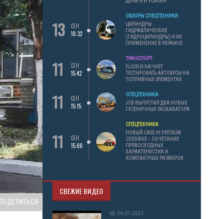
ДЕНЬГИ И УСИЛИЯ
ОБЗОРЫ СПЕЦТЕХНИКИ
13
ЦИЛИНДРЫ
СЕН
ГИДРАВЛИЧЕСКИЕ
10:32
(ГИДРОЦИЛИНДРЫ) И ИХ
ПРИМЕНЕНИЕ В УКРАИНЕ
ТРАНСПОРТ
11
СЕН
FLIXBUS НАЧНЕТ
15:42
ТЕСТИРОВАТЬ АВТОБУСЫ НА
ТОПЛИВНЫХ ЭЛЕМЕНТАХ
11
СПЕЦТЕХНИКА
СЕН
JCB ВЫПУСТИЛ ДВА НОВЫХ
15:15
ГУСЕНИЧНЫХ ЭКСКАВАТОРА
СПЕЦТЕХНИКА
11
НОВЫЙ CASE IH VESTRUM
СЕН
CVXDRIVE – СОЧЕТАНИЕ
15:00
ПРЕВОСХОДНЫХ
ХАРАКТЕРИСТИК И
КОМПАКТНЫХ РАЗМЕРОВ
СВЕЖИЕ ВИДЕО
ПОДЕЛИТЬСЯ
04.07.2017