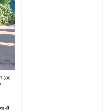
P7.300
я,
ловий