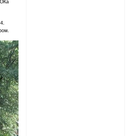
ГОКа
4.
ром.