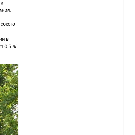
 и
ания.
ысокого
ии в
 0,5 л/