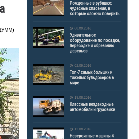
Рожденные в рубашке:
а
чудесные спасения, в
которые сложно поверить
08.09.2016
 (УММ)
Удивительное
оборудование по посадке,
пересадке и обрезанию
деревьев
02.09.2016
Топ-7 самых больших и
тяжелых бульдозеров в
мире
19.08.2016
Классные вездеходные
автомобили и грузовики
12.08.2016
Невероятные машины 4