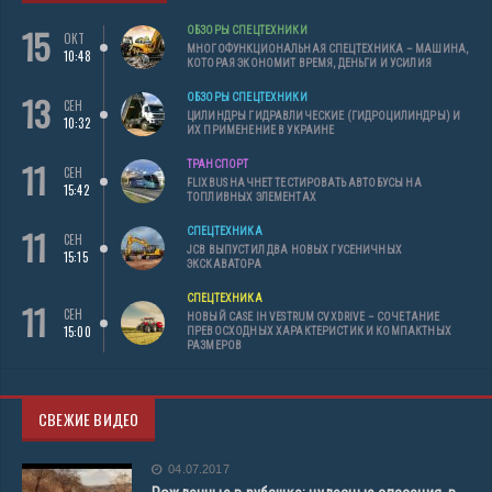
15
ОБЗОРЫ СПЕЦТЕХНИКИ
ОКТ
МНОГОФУНКЦИОНАЛЬНАЯ СПЕЦТЕХНИКА – МАШИНА,
10:48
КОТОРАЯ ЭКОНОМИТ ВРЕМЯ, ДЕНЬГИ И УСИЛИЯ
13
ОБЗОРЫ СПЕЦТЕХНИКИ
СЕН
ЦИЛИНДРЫ ГИДРАВЛИЧЕСКИЕ (ГИДРОЦИЛИНДРЫ) И
10:32
ИХ ПРИМЕНЕНИЕ В УКРАИНЕ
11
ТРАНСПОРТ
СЕН
FLIXBUS НАЧНЕТ ТЕСТИРОВАТЬ АВТОБУСЫ НА
15:42
ТОПЛИВНЫХ ЭЛЕМЕНТАХ
11
СПЕЦТЕХНИКА
СЕН
JCB ВЫПУСТИЛ ДВА НОВЫХ ГУСЕНИЧНЫХ
15:15
ЭКСКАВАТОРА
СПЕЦТЕХНИКА
11
СЕН
НОВЫЙ CASE IH VESTRUM CVXDRIVE – СОЧЕТАНИЕ
15:00
ПРЕВОСХОДНЫХ ХАРАКТЕРИСТИК И КОМПАКТНЫХ
РАЗМЕРОВ
СВЕЖИЕ ВИДЕО
04.07.2017