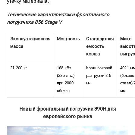
утечку материала.
Технические характеристики фронтального
погрузчика 856 Stage V
Эксплуатационная
Мощность
Стандартная
Макс.
масса
емкость
высот
ковша
выгру
21 200 кг
168 кВт
Ковш боковой
4021 м
(225 л.с.)
разгрузки 2,5
(боково
при 2000
м
отвал)/
3
об/мин
мм
Новый фронтальный погрузчик 890H для
европейского рынка