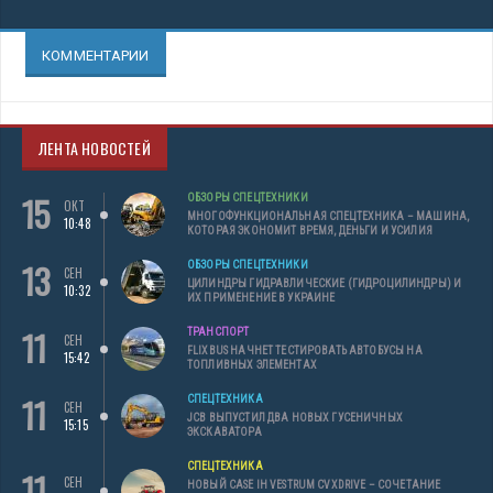
КОММЕНТАРИИ
ЛЕНТА НОВОСТЕЙ
15
ОБЗОРЫ СПЕЦТЕХНИКИ
ОКТ
МНОГОФУНКЦИОНАЛЬНАЯ СПЕЦТЕХНИКА – МАШИНА,
10:48
КОТОРАЯ ЭКОНОМИТ ВРЕМЯ, ДЕНЬГИ И УСИЛИЯ
13
ОБЗОРЫ СПЕЦТЕХНИКИ
СЕН
ЦИЛИНДРЫ ГИДРАВЛИЧЕСКИЕ (ГИДРОЦИЛИНДРЫ) И
10:32
ИХ ПРИМЕНЕНИЕ В УКРАИНЕ
11
ТРАНСПОРТ
СЕН
FLIXBUS НАЧНЕТ ТЕСТИРОВАТЬ АВТОБУСЫ НА
15:42
ТОПЛИВНЫХ ЭЛЕМЕНТАХ
11
СПЕЦТЕХНИКА
СЕН
JCB ВЫПУСТИЛ ДВА НОВЫХ ГУСЕНИЧНЫХ
15:15
ЭКСКАВАТОРА
СПЕЦТЕХНИКА
11
СЕН
НОВЫЙ CASE IH VESTRUM CVXDRIVE – СОЧЕТАНИЕ