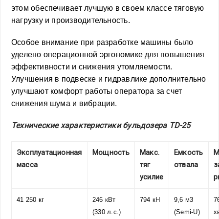
этом обеспечивает лучшую в своем классе тяговую
нагрузку и производительность.
Особое внимание при разработке машины было
уделено операционной эргономике для повышения
эффективности и снижения утомляемости.
Улучшения в подвеске и гидравлике дополнительно
улучшают комфорт работы оператора за счет
снижения шума и вибрации.
Технические характеристики бульдозера TD-25
Эксплуатационная
Мощность
Макс.
Емкость
М
масса
тяг
отвала
з
усилие
р
41 250 кг
246 кВт
794 кН
9,6 м3
7
(330 л.с.)
(Semi-U)
х