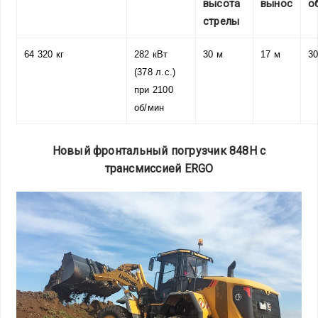
высота
вынос
о
стрелы
64 320 кг
282 кВт
30 м
17 м
30
(378 л.с.)
при 2100
об/мин
Новый фронтальный погрузчик 848H с
трансмиссией ERGO