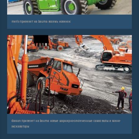
merlo привезет на bauma восемь новинок
doosan привезет на bauma новые шарнирно-сочлененные самосвалы и мини-
экскаваторы