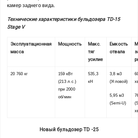
камер заднего вида.
Технические характеристики бульдозера TD-15
Stage V
Эксплуатационная
Мощность
Макс.
Емкость
М
масса
тяг
отвала
з
усилие
р
20 760 кг
159 кВт
535,3
3,8 м3
6
(213 л.с.)
кН
(Угловой)
х
при 2000
5,95 м3
7
об/мин
(Semi-U)
(
х
Новый бульдозер TD -25