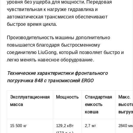
уровня без ущерба для мощности. Передовая
чувствительная к нагрузке гидравлика и
автоматическая трансмиссия обеспечивают
быстрое время цикла.
Производительность машины дополнительно
повышается благодаря быстросменному
соединителю LiuGong, который позволяет быстро и
легко менять навесное оборудование.
Технические характеристики фронтального
погрузчика 848 с трансмиссией ERGO
Эксплуатационная
Мощность
Стандартная
Макс.
масса
емкость
высот
ковша
выгру
15 500 кг
129,2 кВт
2,7 м
2840 м
3