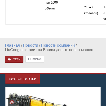
при 2000
21 м3
1
об/мин
(Угловой)
(
х
Главная
Новости
Новости компаний
/
/
/
LiuGong выставит на Bauma девять новых машин
ТЕГИ
LIUGONG
ПОХОЖИЕ СТАТЬИ