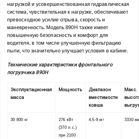
нагрузкой и усовершенствованная гидравлическая
система, чувствительная к нагрузке, обеспечивают
превосходное усилие отрыва, скорость и
маневренность. Модель 890H также имеет
повышенную безопасность и комфорт для
водителя, в том числе улучшенную фильтрацию
пыли, что значительно улучшает условия в кабине.
Технические характеристики фронтального
погрузчика 890H
Эксплуатационная
Мощность
Диапазон
Макс.
масса
вместимости
высот
ковша
выгру
30 800 кг
276 кВт
4,5-9 м
3330 м
3
(370 л.с.)
при 2100