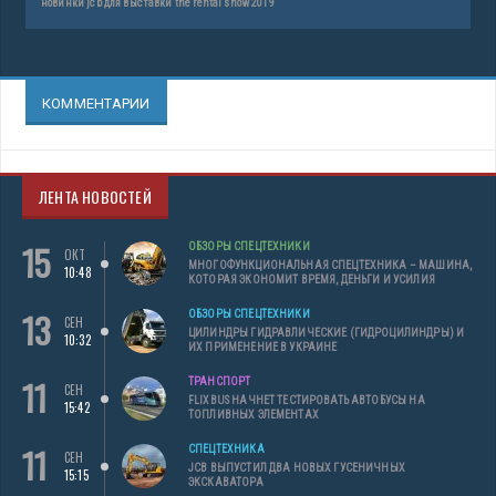
новинки jcb для выставки the rental show 2019
КОММЕНТАРИИ
ЛЕНТА НОВОСТЕЙ
15
ОБЗОРЫ СПЕЦТЕХНИКИ
ОКТ
МНОГОФУНКЦИОНАЛЬНАЯ СПЕЦТЕХНИКА – МАШИНА,
10:48
КОТОРАЯ ЭКОНОМИТ ВРЕМЯ, ДЕНЬГИ И УСИЛИЯ
13
ОБЗОРЫ СПЕЦТЕХНИКИ
СЕН
ЦИЛИНДРЫ ГИДРАВЛИЧЕСКИЕ (ГИДРОЦИЛИНДРЫ) И
10:32
ИХ ПРИМЕНЕНИЕ В УКРАИНЕ
11
ТРАНСПОРТ
СЕН
FLIXBUS НАЧНЕТ ТЕСТИРОВАТЬ АВТОБУСЫ НА
15:42
ТОПЛИВНЫХ ЭЛЕМЕНТАХ
11
СПЕЦТЕХНИКА
СЕН
JCB ВЫПУСТИЛ ДВА НОВЫХ ГУСЕНИЧНЫХ
15:15
ЭКСКАВАТОРА