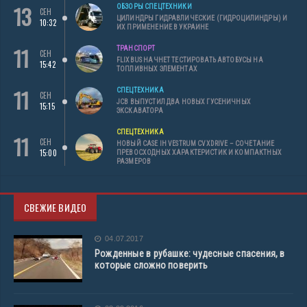
13
ОБЗОРЫ СПЕЦТЕХНИКИ
СЕН
ЦИЛИНДРЫ ГИДРАВЛИЧЕСКИЕ (ГИДРОЦИЛИНДРЫ) И
10:32
ИХ ПРИМЕНЕНИЕ В УКРАИНЕ
11
ТРАНСПОРТ
СЕН
FLIXBUS НАЧНЕТ ТЕСТИРОВАТЬ АВТОБУСЫ НА
15:42
ТОПЛИВНЫХ ЭЛЕМЕНТАХ
11
СПЕЦТЕХНИКА
СЕН
JCB ВЫПУСТИЛ ДВА НОВЫХ ГУСЕНИЧНЫХ
15:15
ЭКСКАВАТОРА
СПЕЦТЕХНИКА
11
СЕН
НОВЫЙ CASE IH VESTRUM CVXDRIVE – СОЧЕТАНИЕ
15:00
ПРЕВОСХОДНЫХ ХАРАКТЕРИСТИК И КОМПАКТНЫХ
РАЗМЕРОВ
СВЕЖИЕ ВИДЕО
04.07.2017
Рожденные в рубашке: чудесные спасения, в
которые сложно поверить