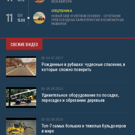
ЭКСКАВАТОРА
СПЕЦТЕХНИКА
11
СЕН
НОВЫЙ CASE IH VESTRUM CVXDRIVE – СОЧЕТАНИЕ
15:00
ПРЕВОСХОДНЫХ ХАРАКТЕРИСТИК И КОМПАКТНЫХ
РАЗМЕРОВ
СВЕЖИЕ ВИДЕО
04.07.2017
Рожденные в рубашке: чудесные спасения, в
которые сложно поверить
08.09.2016
Удивительное оборудование по посадке,
пересадке и обрезанию деревьев
02.09.2016
Топ-7 самых больших и тяжелых бульдозеров
в мире