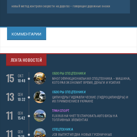
новый метод контроля скорости на дорогах – говорящие дорожные знаки
КОММЕНТАРИИ
ЛЕНТА НОВОСТЕЙ
15
ОБЗОРЫ СПЕЦТЕХНИКИ
ОКТ
МНОГОФУНКЦИОНАЛЬНАЯ СПЕЦТЕХНИКА – МАШИНА,
10:48
КОТОРАЯ ЭКОНОМИТ ВРЕМЯ, ДЕНЬГИ И УСИЛИЯ
13
ОБЗОРЫ СПЕЦТЕХНИКИ
СЕН
ЦИЛИНДРЫ ГИДРАВЛИЧЕСКИЕ (ГИДРОЦИЛИНДРЫ) И
10:32
ИХ ПРИМЕНЕНИЕ В УКРАИНЕ
11
ТРАНСПОРТ
СЕН
FLIXBUS НАЧНЕТ ТЕСТИРОВАТЬ АВТОБУСЫ НА
15:42
ТОПЛИВНЫХ ЭЛЕМЕНТАХ
11
СПЕЦТЕХНИКА
СЕН
JCB ВЫПУСТИЛ ДВА НОВЫХ ГУСЕНИЧНЫХ
15:15