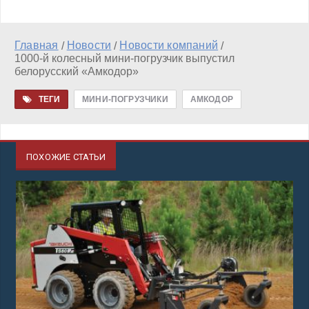
Главная
Новости
Новости компаний
/
/
/
1000-й колесный мини-погрузчик выпустил
белорусский «Амкодор»
ТЕГИ
МИНИ-ПОГРУЗЧИКИ
АМКОДОР
ПОХОЖИЕ СТАТЬИ