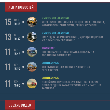
ЛЕНТА НОВОСТЕЙ
15
ОБЗОРЫ СПЕЦТЕХНИКИ
ОКТ
МНОГОФУНКЦИОНАЛЬНАЯ СПЕЦТЕХНИКА – МАШИНА,
10:48
КОТОРАЯ ЭКОНОМИТ ВРЕМЯ, ДЕНЬГИ И УСИЛИЯ
13
ОБЗОРЫ СПЕЦТЕХНИКИ
СЕН
ЦИЛИНДРЫ ГИДРАВЛИЧЕСКИЕ (ГИДРОЦИЛИНДРЫ) И
10:32
ИХ ПРИМЕНЕНИЕ В УКРАИНЕ
11
ТРАНСПОРТ
СЕН
FLIXBUS НАЧНЕТ ТЕСТИРОВАТЬ АВТОБУСЫ НА
15:42
ТОПЛИВНЫХ ЭЛЕМЕНТАХ
11
СПЕЦТЕХНИКА
СЕН
JCB ВЫПУСТИЛ ДВА НОВЫХ ГУСЕНИЧНЫХ
15:15
ЭКСКАВАТОРА
СПЕЦТЕХНИКА
11
СЕН
НОВЫЙ CASE IH VESTRUM CVXDRIVE – СОЧЕТАНИЕ
15:00
ПРЕВОСХОДНЫХ ХАРАКТЕРИСТИК И КОМПАКТНЫХ
РАЗМЕРОВ
СВЕЖИЕ ВИДЕО