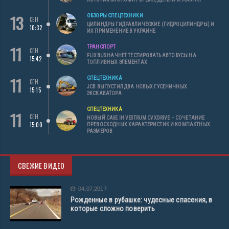
13
ОБЗОРЫ СПЕЦТЕХНИКИ
СЕН
ЦИЛИНДРЫ ГИДРАВЛИЧЕСКИЕ (ГИДРОЦИЛИНДРЫ) И
10:32
ИХ ПРИМЕНЕНИЕ В УКРАИНЕ
11
ТРАНСПОРТ
СЕН
FLIXBUS НАЧНЕТ ТЕСТИРОВАТЬ АВТОБУСЫ НА
15:42
ТОПЛИВНЫХ ЭЛЕМЕНТАХ
11
СПЕЦТЕХНИКА
СЕН
JCB ВЫПУСТИЛ ДВА НОВЫХ ГУСЕНИЧНЫХ
15:15
ЭКСКАВАТОРА
СПЕЦТЕХНИКА
11
СЕН
НОВЫЙ CASE IH VESTRUM CVXDRIVE – СОЧЕТАНИЕ
15:00
ПРЕВОСХОДНЫХ ХАРАКТЕРИСТИК И КОМПАКТНЫХ
РАЗМЕРОВ
СВЕЖИЕ ВИДЕО
04.07.2017
Рожденные в рубашке: чудесные спасения, в
которые сложно поверить