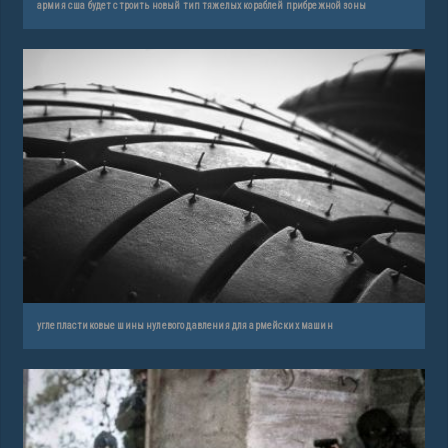
армия сша будет строить новый тип тяжелых кораблей прибрежной зоны
углепластиковые шины нулевого давления для армейских машин