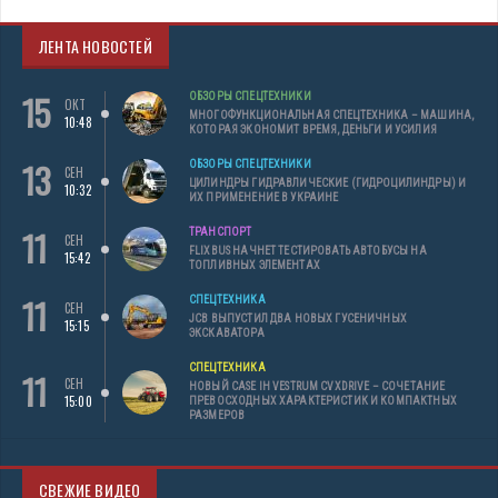
ЛЕНТА НОВОСТЕЙ
15
ОБЗОРЫ СПЕЦТЕХНИКИ
ОКТ
МНОГОФУНКЦИОНАЛЬНАЯ СПЕЦТЕХНИКА – МАШИНА,
10:48
КОТОРАЯ ЭКОНОМИТ ВРЕМЯ, ДЕНЬГИ И УСИЛИЯ
13
ОБЗОРЫ СПЕЦТЕХНИКИ
СЕН
ЦИЛИНДРЫ ГИДРАВЛИЧЕСКИЕ (ГИДРОЦИЛИНДРЫ) И
10:32
ИХ ПРИМЕНЕНИЕ В УКРАИНЕ
11
ТРАНСПОРТ
СЕН
FLIXBUS НАЧНЕТ ТЕСТИРОВАТЬ АВТОБУСЫ НА
15:42
ТОПЛИВНЫХ ЭЛЕМЕНТАХ
11
СПЕЦТЕХНИКА
СЕН
JCB ВЫПУСТИЛ ДВА НОВЫХ ГУСЕНИЧНЫХ
15:15
ЭКСКАВАТОРА
СПЕЦТЕХНИКА
11
СЕН
НОВЫЙ CASE IH VESTRUM CVXDRIVE – СОЧЕТАНИЕ
15:00
ПРЕВОСХОДНЫХ ХАРАКТЕРИСТИК И КОМПАКТНЫХ
РАЗМЕРОВ
СВЕЖИЕ ВИДЕО