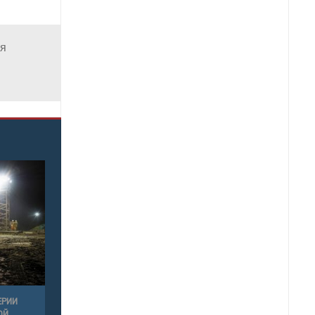
ия
ЕРИИ
ОЙ