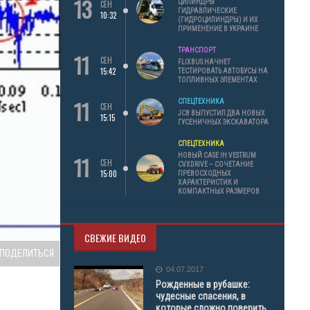
13
ЦИЛИНДРЫ
СЕН
ГИДРАВЛИЧЕСКИЕ
10:32
(ГИДРОЦИЛИНДРЫ) И ИХ
ПРИМЕНЕНИЕ В УКРАИНЕ
ТРАНСПОРТ
11
СЕН
FLIXBUS НАЧНЕТ
15:42
ТЕСТИРОВАТЬ АВТОБУСЫ НА
ТОПЛИВНЫХ ЭЛЕМЕНТАХ
11
СПЕЦТЕХНИКА
СЕН
JCB ВЫПУСТИЛ ДВА НОВЫХ
15:15
ГУСЕНИЧНЫХ ЭКСКАВАТОРА
СПЕЦТЕХНИКА
11
НОВЫЙ CASE IH VESTRUM
СЕН
CVXDRIVE – СОЧЕТАНИЕ
15:00
ПРЕВОСХОДНЫХ
ХАРАКТЕРИСТИК И
КОМПАКТНЫХ РАЗМЕРОВ
СВЕЖИЕ ВИДЕО
ПОДЕЛИТЬСЯ
04.07.2017
Рожденные в рубашке:
чудесные спасения, в
которые сложно поверить