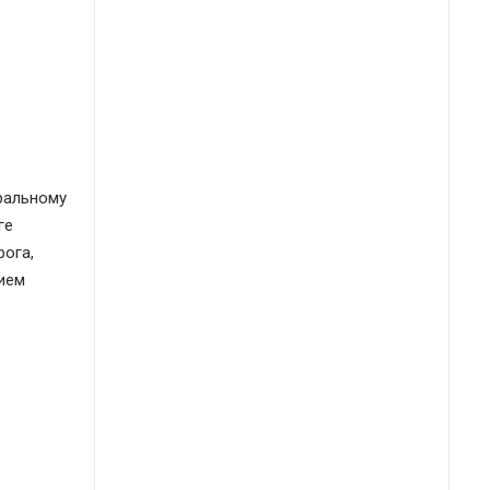
ральному
ге
рога,
нием