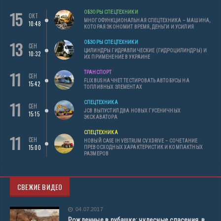
15
ОБЗОРЫ СПЕЦТЕХНИКИ
ОКТ
МНОГОФУНКЦИОНАЛЬНАЯ СПЕЦТЕХНИКА – МАШИНА,
10:48
КОТОРАЯ ЭКОНОМИТ ВРЕМЯ, ДЕНЬГИ И УСИЛИЯ
13
ОБЗОРЫ СПЕЦТЕХНИКИ
СЕН
ЦИЛИНДРЫ ГИДРАВЛИЧЕСКИЕ (ГИДРОЦИЛИНДРЫ) И
10:32
ИХ ПРИМЕНЕНИЕ В УКРАИНЕ
11
ТРАНСПОРТ
СЕН
FLIXBUS НАЧНЕТ ТЕСТИРОВАТЬ АВТОБУСЫ НА
15:42
ТОПЛИВНЫХ ЭЛЕМЕНТАХ
11
СПЕЦТЕХНИКА
СЕН
JCB ВЫПУСТИЛ ДВА НОВЫХ ГУСЕНИЧНЫХ
15:15
ЭКСКАВАТОРА
СПЕЦТЕХНИКА
11
СЕН
НОВЫЙ CASE IH VESTRUM CVXDRIVE – СОЧЕТАНИЕ
15:00
ПРЕВОСХОДНЫХ ХАРАКТЕРИСТИК И КОМПАКТНЫХ
РАЗМЕРОВ
СВЕЖИЕ ВИДЕО
04.07.2017
Рожденные в рубашке: чудесные спасения, в