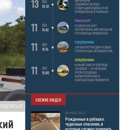
13
ЦИЛИНДРЫ
СЕН
ГИДРАВЛИЧЕСКИЕ
10:32
(ГИДРОЦИЛИНДРЫ) И ИХ
ПРИМЕНЕНИЕ В УКРАИНЕ
ТРАНСПОРТ
11
СЕН
FLIXBUS НАЧНЕТ
15:42
ТЕСТИРОВАТЬ АВТОБУСЫ НА
ТОПЛИВНЫХ ЭЛЕМЕНТАХ
11
СПЕЦТЕХНИКА
СЕН
JCB ВЫПУСТИЛ ДВА НОВЫХ
15:15
ГУСЕНИЧНЫХ ЭКСКАВАТОРА
СПЕЦТЕХНИКА
11
НОВЫЙ CASE IH VESTRUM
СЕН
CVXDRIVE – СОЧЕТАНИЕ
15:00
ПРЕВОСХОДНЫХ
ХАРАКТЕРИСТИК И
КОМПАКТНЫХ РАЗМЕРОВ
СВЕЖИЕ ВИДЕО
ПОДЕЛИТЬСЯ
04.07.2017
Рожденные в рубашке:
кий
чудесные спасения, в
которые сложно поверить