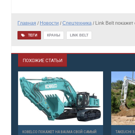
Главная
Новости
Спецтехника
Link Belt покаже
/
/
/
ТЕГИ
КРАНЫ
LINK BELT
ПОХОЖИЕ СТАТЬИ
KOBELCO ПОКАЖЕТ НА BAUMA СВОЙ САМЫЙ
TAKEUCHI 