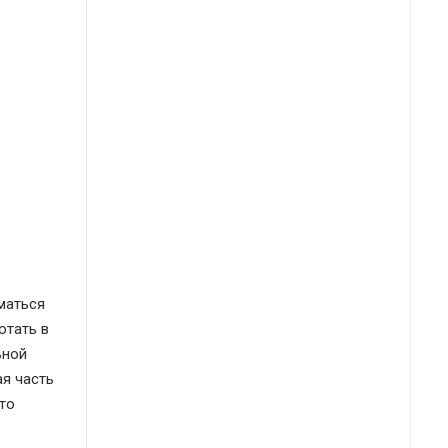
маться
отать в
ьной
ая часть
что