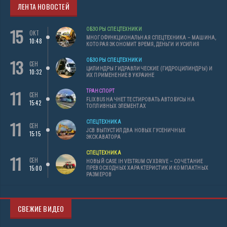
ЛЕНТА НОВОСТЕЙ
15
ОБЗОРЫ СПЕЦТЕХНИКИ
ОКТ
МНОГОФУНКЦИОНАЛЬНАЯ СПЕЦТЕХНИКА – МАШИНА,
10:48
КОТОРАЯ ЭКОНОМИТ ВРЕМЯ, ДЕНЬГИ И УСИЛИЯ
13
ОБЗОРЫ СПЕЦТЕХНИКИ
СЕН
ЦИЛИНДРЫ ГИДРАВЛИЧЕСКИЕ (ГИДРОЦИЛИНДРЫ) И
10:32
ИХ ПРИМЕНЕНИЕ В УКРАИНЕ
11
ТРАНСПОРТ
СЕН
FLIXBUS НАЧНЕТ ТЕСТИРОВАТЬ АВТОБУСЫ НА
15:42
ТОПЛИВНЫХ ЭЛЕМЕНТАХ
11
СПЕЦТЕХНИКА
СЕН
JCB ВЫПУСТИЛ ДВА НОВЫХ ГУСЕНИЧНЫХ
15:15
ЭКСКАВАТОРА
СПЕЦТЕХНИКА
11
СЕН
НОВЫЙ CASE IH VESTRUM CVXDRIVE – СОЧЕТАНИЕ
15:00
ПРЕВОСХОДНЫХ ХАРАКТЕРИСТИК И КОМПАКТНЫХ
РАЗМЕРОВ
СВЕЖИЕ ВИДЕО