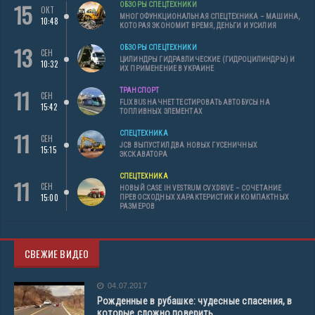
15
ОБЗОРЫ СПЕЦТЕХНИКИ
ОКТ
МНОГОФУНКЦИОНАЛЬНАЯ СПЕЦТЕХНИКА – МАШИНА,
10:48
КОТОРАЯ ЭКОНОМИТ ВРЕМЯ, ДЕНЬГИ И УСИЛИЯ
13
ОБЗОРЫ СПЕЦТЕХНИКИ
СЕН
ЦИЛИНДРЫ ГИДРАВЛИЧЕСКИЕ (ГИДРОЦИЛИНДРЫ) И
10:32
ИХ ПРИМЕНЕНИЕ В УКРАИНЕ
11
ТРАНСПОРТ
СЕН
FLIXBUS НАЧНЕТ ТЕСТИРОВАТЬ АВТОБУСЫ НА
15:42
ТОПЛИВНЫХ ЭЛЕМЕНТАХ
11
СПЕЦТЕХНИКА
СЕН
JCB ВЫПУСТИЛ ДВА НОВЫХ ГУСЕНИЧНЫХ
15:15
ЭКСКАВАТОРА
СПЕЦТЕХНИКА
11
СЕН
НОВЫЙ CASE IH VESTRUM CVXDRIVE – СОЧЕТАНИЕ
15:00
ПРЕВОСХОДНЫХ ХАРАКТЕРИСТИК И КОМПАКТНЫХ
РАЗМЕРОВ
СВЕЖИЕ ВИДЕО
04.07.2017
Рожденные в рубашке: чудесные спасения, в
которые сложно поверить