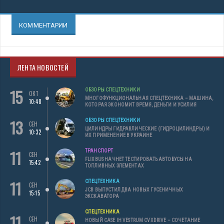
КОММЕНТАРИИ
ЛЕНТА НОВОСТЕЙ
15
ОБЗОРЫ СПЕЦТЕХНИКИ
ОКТ
МНОГОФУНКЦИОНАЛЬНАЯ СПЕЦТЕХНИКА – МАШИНА,
10:48
КОТОРАЯ ЭКОНОМИТ ВРЕМЯ, ДЕНЬГИ И УСИЛИЯ
13
ОБЗОРЫ СПЕЦТЕХНИКИ
СЕН
ЦИЛИНДРЫ ГИДРАВЛИЧЕСКИЕ (ГИДРОЦИЛИНДРЫ) И
10:32
ИХ ПРИМЕНЕНИЕ В УКРАИНЕ
11
ТРАНСПОРТ
СЕН
FLIXBUS НАЧНЕТ ТЕСТИРОВАТЬ АВТОБУСЫ НА
15:42
ТОПЛИВНЫХ ЭЛЕМЕНТАХ
11
СПЕЦТЕХНИКА
СЕН
JCB ВЫПУСТИЛ ДВА НОВЫХ ГУСЕНИЧНЫХ
15:15
ЭКСКАВАТОРА
СПЕЦТЕХНИКА
11
СЕН
НОВЫЙ CASE IH VESTRUM CVXDRIVE – СОЧЕТАНИЕ