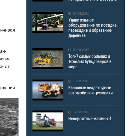
08.09.2016
Удивительное
оборудование по посадке,
личивая
пересадке и обрезанию
деревьев
02.09.2016
ан-
Топ-7 самых больших и
оение
тяжелых бульдозеров в
сь от
мире
19.08.2016
вления.
Классные вездеходные
автомобили и грузовики
12.08.2016
Невероятные машины 4