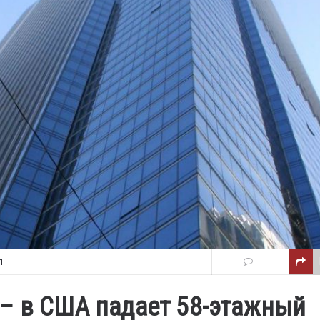
1
– в США падает 58-этажный