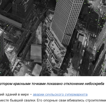
 котором красными точками показано отклонение небоскреба
ний зданий в мире –
аварии сеульского супермаркета
 месте бывшей свалки. Его опорные сваи вбивались строителям