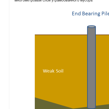
многометровый слой утрамбованного мусора.