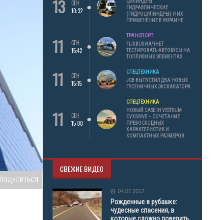
13
ЦИЛИНДРЫ
СЕН
ГИДРАВЛИЧЕСКИЕ
10:32
(ГИДРОЦИЛИНДРЫ) И ИХ
ПРИМЕНЕНИЕ В УКРАИНЕ
ТРАНСПОРТ
11
СЕН
FLIXBUS НАЧНЕТ
15:42
ТЕСТИРОВАТЬ АВТОБУСЫ НА
ТОПЛИВНЫХ ЭЛЕМЕНТАХ
11
СПЕЦТЕХНИКА
СЕН
JCB ВЫПУСТИЛ ДВА НОВЫХ
15:15
ГУСЕНИЧНЫХ ЭКСКАВАТОРА
СПЕЦТЕХНИКА
11
НОВЫЙ CASE IH VESTRUM
СЕН
CVXDRIVE – СОЧЕТАНИЕ
15:00
ПРЕВОСХОДНЫХ
ХАРАКТЕРИСТИК И
КОМПАКТНЫХ РАЗМЕРОВ
СВЕЖИЕ ВИДЕО
ПОДЕЛИТЬСЯ
04.07.2017
Рожденные в рубашке:
чудесные спасения, в
которые сложно поверить