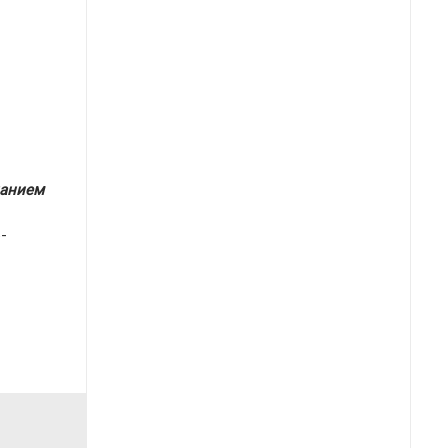
данием
-