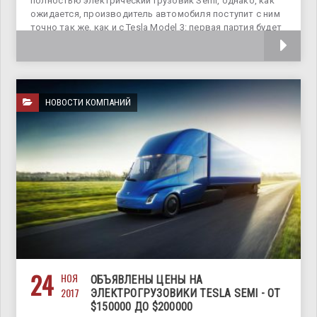
полностью электрический грузовик Semi, однако, как
ожидается, производитель автомобиля поступит с ним
точно так же, как и с Tesla Model 3: первая партия будет
собрана для собственных нужд компании, а заодно и
НОВОСТИ КОМПАНИЙ
24
НОЯ
ОБЪЯВЛЕНЫ ЦЕНЫ НА
2017
ЭЛЕКТРОГРУЗОВИКИ TESLA SEMI - ОТ
$150000 ДО $200000