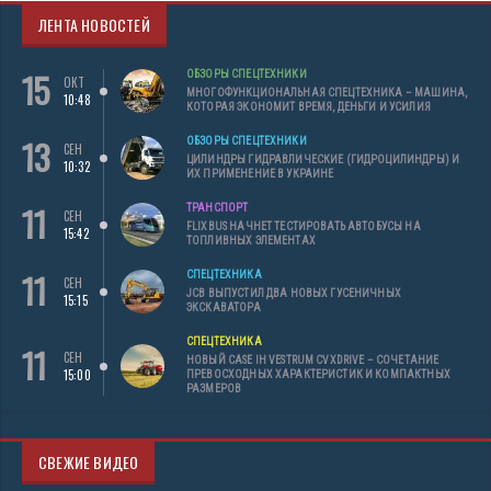
ЛЕНТА НОВОСТЕЙ
15
ОБЗОРЫ СПЕЦТЕХНИКИ
ОКТ
МНОГОФУНКЦИОНАЛЬНАЯ СПЕЦТЕХНИКА – МАШИНА,
10:48
КОТОРАЯ ЭКОНОМИТ ВРЕМЯ, ДЕНЬГИ И УСИЛИЯ
13
ОБЗОРЫ СПЕЦТЕХНИКИ
СЕН
ЦИЛИНДРЫ ГИДРАВЛИЧЕСКИЕ (ГИДРОЦИЛИНДРЫ) И
10:32
ИХ ПРИМЕНЕНИЕ В УКРАИНЕ
11
ТРАНСПОРТ
СЕН
FLIXBUS НАЧНЕТ ТЕСТИРОВАТЬ АВТОБУСЫ НА
15:42
ТОПЛИВНЫХ ЭЛЕМЕНТАХ
11
СПЕЦТЕХНИКА
СЕН
JCB ВЫПУСТИЛ ДВА НОВЫХ ГУСЕНИЧНЫХ
15:15
ЭКСКАВАТОРА
СПЕЦТЕХНИКА
11
СЕН
НОВЫЙ CASE IH VESTRUM CVXDRIVE – СОЧЕТАНИЕ
15:00
ПРЕВОСХОДНЫХ ХАРАКТЕРИСТИК И КОМПАКТНЫХ
РАЗМЕРОВ
СВЕЖИЕ ВИДЕО