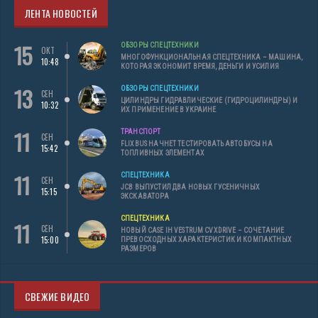
ЛЕНТА НОВОСТЕЙ
15
ОБЗОРЫ СПЕЦТЕХНИКИ
ОКТ
МНОГОФУНКЦИОНАЛЬНАЯ СПЕЦТЕХНИКА – МАШИНА,
10:48
КОТОРАЯ ЭКОНОМИТ ВРЕМЯ, ДЕНЬГИ И УСИЛИЯ
13
ОБЗОРЫ СПЕЦТЕХНИКИ
СЕН
ЦИЛИНДРЫ ГИДРАВЛИЧЕСКИЕ (ГИДРОЦИЛИНДРЫ) И
10:32
ИХ ПРИМЕНЕНИЕ В УКРАИНЕ
11
ТРАНСПОРТ
СЕН
FLIXBUS НАЧНЕТ ТЕСТИРОВАТЬ АВТОБУСЫ НА
15:42
ТОПЛИВНЫХ ЭЛЕМЕНТАХ
11
СПЕЦТЕХНИКА
СЕН
JCB ВЫПУСТИЛ ДВА НОВЫХ ГУСЕНИЧНЫХ
15:15
ЭКСКАВАТОРА
СПЕЦТЕХНИКА
11
СЕН
НОВЫЙ CASE IH VESTRUM CVXDRIVE – СОЧЕТАНИЕ
15:00
ПРЕВОСХОДНЫХ ХАРАКТЕРИСТИК И КОМПАКТНЫХ
РАЗМЕРОВ
СВЕЖИЕ ВИДЕО