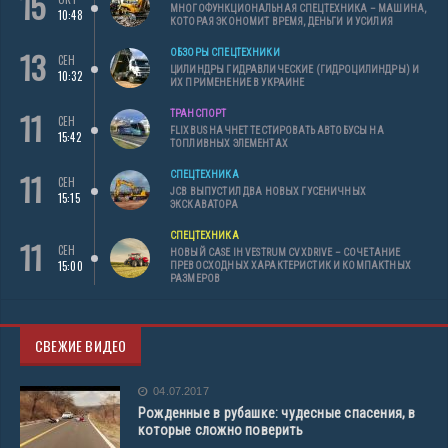
15
МНОГОФУНКЦИОНАЛЬНАЯ СПЕЦТЕХНИКА – МАШИНА,
10:48
КОТОРАЯ ЭКОНОМИТ ВРЕМЯ, ДЕНЬГИ И УСИЛИЯ
13
ОБЗОРЫ СПЕЦТЕХНИКИ
СЕН
ЦИЛИНДРЫ ГИДРАВЛИЧЕСКИЕ (ГИДРОЦИЛИНДРЫ) И
10:32
ИХ ПРИМЕНЕНИЕ В УКРАИНЕ
11
ТРАНСПОРТ
СЕН
FLIXBUS НАЧНЕТ ТЕСТИРОВАТЬ АВТОБУСЫ НА
15:42
ТОПЛИВНЫХ ЭЛЕМЕНТАХ
11
СПЕЦТЕХНИКА
СЕН
JCB ВЫПУСТИЛ ДВА НОВЫХ ГУСЕНИЧНЫХ
15:15
ЭКСКАВАТОРА
СПЕЦТЕХНИКА
11
СЕН
НОВЫЙ CASE IH VESTRUM CVXDRIVE – СОЧЕТАНИЕ
15:00
ПРЕВОСХОДНЫХ ХАРАКТЕРИСТИК И КОМПАКТНЫХ
РАЗМЕРОВ
СВЕЖИЕ ВИДЕО
04.07.2017
Рожденные в рубашке: чудесные спасения, в
которые сложно поверить