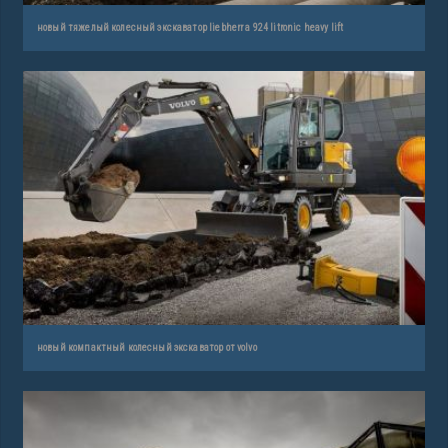
новый тяжелый колесный экскаватор liebherr a 924 litronic heavy lift
новый компактный колесный экскаватор от volvo