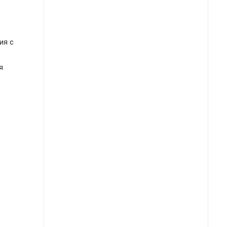
ия с
я