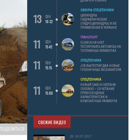
ДЕНЬГИ И УСИЛИЯ
ОБЗОРЫ СПЕЦТЕХНИКИ
13
ЦИЛИНДРЫ
СЕН
ГИДРАВЛИЧЕСКИЕ
10:32
(ГИДРОЦИЛИНДРЫ) И ИХ
ПРИМЕНЕНИЕ В УКРАИНЕ
ТРАНСПОРТ
11
СЕН
FLIXBUS НАЧНЕТ
15:42
ТЕСТИРОВАТЬ АВТОБУСЫ НА
ТОПЛИВНЫХ ЭЛЕМЕНТАХ
11
СПЕЦТЕХНИКА
СЕН
JCB ВЫПУСТИЛ ДВА НОВЫХ
15:15
ГУСЕНИЧНЫХ ЭКСКАВАТОРА
СПЕЦТЕХНИКА
11
НОВЫЙ CASE IH VESTRUM
СЕН
CVXDRIVE – СОЧЕТАНИЕ
15:00
ПРЕВОСХОДНЫХ
ХАРАКТЕРИСТИК И
КОМПАКТНЫХ РАЗМЕРОВ
СВЕЖИЕ ВИДЕО
ПОДЕЛИТЬСЯ
04.07.2017