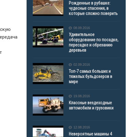
Рожденные в рубашке:
чудесные спасения, в
которые сложно поверить
08.09.2016
ескую
Удивительное
Передача
оборудование по посадке,
пересадке и обрезанию
деревьев
т
02.09.2016
Топ-7 самых больших и
тяжелых бульдозеров в
мире
19.08.2016
Классные вездеходные
автомобили и грузовики
12.08.2016
Невероятные машины 4