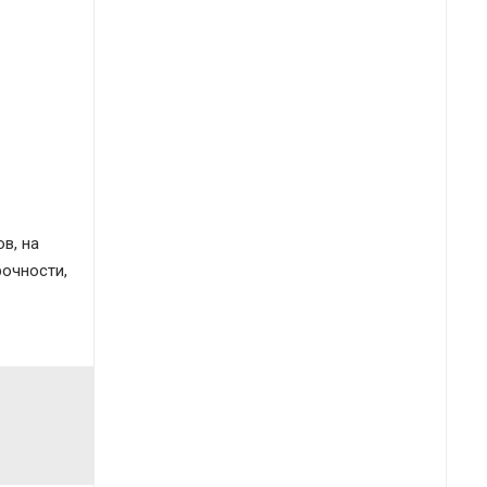
в, на
очности,