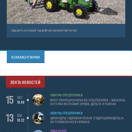
подарить на новый год ребенку экскаватор? легко!
КОММЕНТАРИИ
ЛЕНТА НОВОСТЕЙ
15
ОБЗОРЫ СПЕЦТЕХНИКИ
ОКТ
МНОГОФУНКЦИОНАЛЬНАЯ СПЕЦТЕХНИКА – МАШИНА,
10:48
КОТОРАЯ ЭКОНОМИТ ВРЕМЯ, ДЕНЬГИ И УСИЛИЯ
13
ОБЗОРЫ СПЕЦТЕХНИКИ
СЕН
ЦИЛИНДРЫ ГИДРАВЛИЧЕСКИЕ (ГИДРОЦИЛИНДРЫ) И
10:32
ИХ ПРИМЕНЕНИЕ В УКРАИНЕ
ТРАНСПОРТ