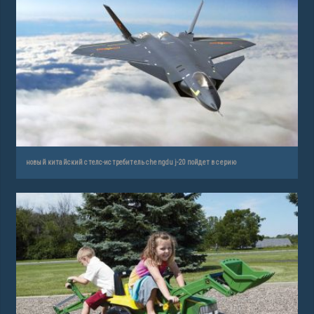
новый китайский стелс-истребитель chengdu j-20 пойдет в серию