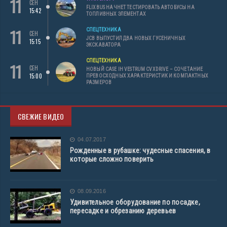
11
СЕН
FLIXBUS НАЧНЕТ ТЕСТИРОВАТЬ АВТОБУСЫ НА
15:42
ТОПЛИВНЫХ ЭЛЕМЕНТАХ
11
СПЕЦТЕХНИКА
СЕН
JCB ВЫПУСТИЛ ДВА НОВЫХ ГУСЕНИЧНЫХ
15:15
ЭКСКАВАТОРА
СПЕЦТЕХНИКА
11
СЕН
НОВЫЙ CASE IH VESTRUM CVXDRIVE – СОЧЕТАНИЕ
15:00
ПРЕВОСХОДНЫХ ХАРАКТЕРИСТИК И КОМПАКТНЫХ
РАЗМЕРОВ
СВЕЖИЕ ВИДЕО
04.07.2017
Рожденные в рубашке: чудесные спасения, в
которые сложно поверить
08.09.2016
Удивительное оборудование по посадке,
пересадке и обрезанию деревьев