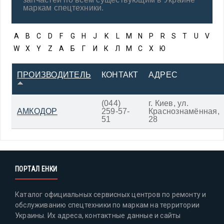
маркам спецтехники.
A
B
C
D
F
G
H
J
K
L
M
N
P
R
S
T
U
V
W
X
Y
Z
А
Б
Г
И
К
Л
М
С
Х
Ю
ПРОИЗВОДИТЕЛЬ
КОНТАКТ
АДРЕС
(044)
г. Киев, ул.
АМКОДОР
259-57-
Краснознамённая,
51
28
ПОРТАЛ ЕНКИ
Каталог официальных сервисных центров по ремонту и
обслуживанию спецтехники по маркам на территории
Украины. Их адреса, контактные данные и сайты