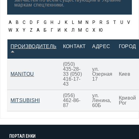
маркам спецтехники.
A
B
C
D
F
G
H
J
K
L
M
N
P
R
S
T
U
V
W
X
Y
Z
А
Б
Г
И
К
Л
М
С
Х
Ю
ПРОИЗВОДИТЕЛЬ
КОНТАКТ
АДРЕС
ГОРОД
(050)
435-28-
ул.
MANITOU
33 (050)
Озерная
Киев
416-17-
17
43
(056)
ул.
Кривой
MITSUBISHI
462-86-
Ленина,
Рог
87
60Б
ПОРТАЛ ЕНКИ