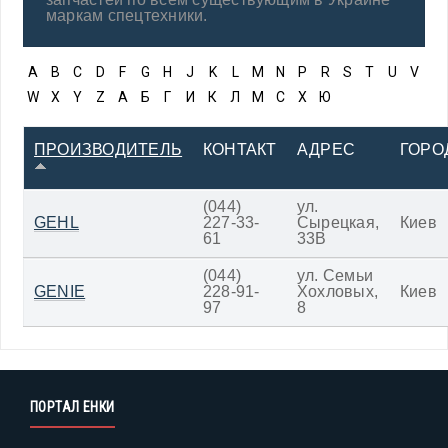
маркам спецтехники.
A
B
C
D
F
G
H
J
K
L
M
N
P
R
S
T
U
V
W
X
Y
Z
А
Б
Г
И
К
Л
М
С
Х
Ю
ПРОИЗВОДИТЕЛЬ
КОНТАКТ
АДРЕС
ГОРО
(044)
ул.
GEHL
227-33-
Сырецкая,
Киев
61
33В
(044)
ул. Семьи
GENIE
228-91-
Хохловых,
Киев
97
8
ПОРТАЛ ЕНКИ