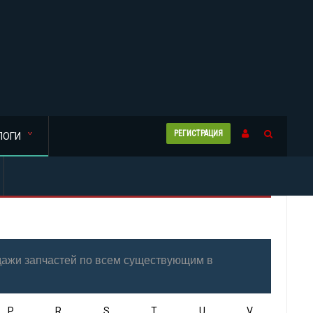
РЕГИСТРАЦИЯ
ЛОГИ
одажи запчастей по всем существующим в
P
R
S
T
U
V