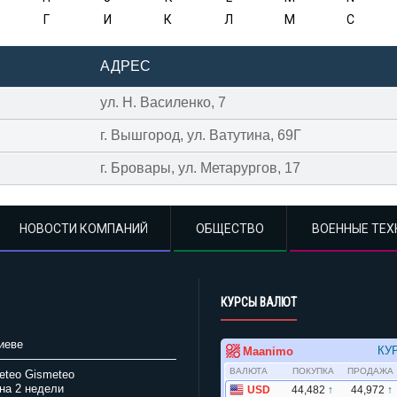
Г
И
К
Л
М
С
АДРЕС
ул. Н. Василенко, 7
г. Вышгород, ул. Ватутина, 69Г
г. Бровары, ул. Метарургов, 17
НОВОСТИ КОМПАНИЙ
ОБЩЕСТВО
ВОЕННЫЕ ТЕХ
КУРСЫ ВАЛЮТ
иеве
Gismeteo
на 2 недели