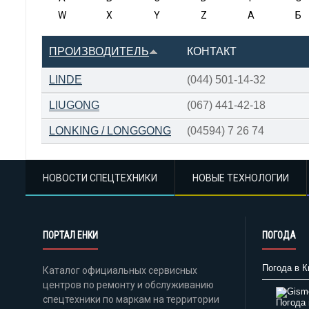
W
X
Y
Z
А
Б
ПРОИЗВОДИТЕЛЬ
КОНТАКТ
LINDE
(044) 501-14-32
LIUGONG
(067) 441-42-18
LONKING / LONGGONG
(04594) 7 26 74
НОВОСТИ СПЕЦТЕХНИКИ
НОВЫЕ ТЕХНОЛОГИИ
ПОРТАЛ ЕНКИ
ПОГОДА
Погода в К
Каталог официальных сервисных
центров по ремонту и обслуживанию
спецтехники по маркам на территории
Погода 