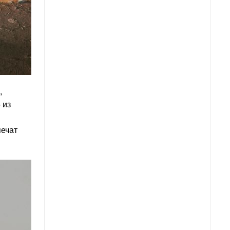
,
 из
печат