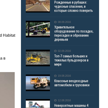
Рожденные в рубашке:
чудесные спасения, в
которые сложно поверить
08.09.2016
Удивительное
оборудование по посадке,
 Habitat
пересадке и обрезанию
деревьев
02.09.2016
Топ-7 самых больших и
а в
тяжелых бульдозеров в
мире
19.08.2016
Классные вездеходные
автомобили и грузовики
12.08.2016
Невероятные машины 4