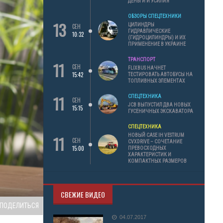
ДЕНЬГИ И УСИЛИЯ
ОБЗОРЫ СПЕЦТЕХНИКИ
13
ЦИЛИНДРЫ
СЕН
ГИДРАВЛИЧЕСКИЕ
10:32
(ГИДРОЦИЛИНДРЫ) И ИХ
ПРИМЕНЕНИЕ В УКРАИНЕ
ТРАНСПОРТ
11
СЕН
FLIXBUS НАЧНЕТ
15:42
ТЕСТИРОВАТЬ АВТОБУСЫ НА
ТОПЛИВНЫХ ЭЛЕМЕНТАХ
11
СПЕЦТЕХНИКА
СЕН
JCB ВЫПУСТИЛ ДВА НОВЫХ
15:15
ГУСЕНИЧНЫХ ЭКСКАВАТОРА
СПЕЦТЕХНИКА
11
НОВЫЙ CASE IH VESTRUM
СЕН
CVXDRIVE – СОЧЕТАНИЕ
15:00
ПРЕВОСХОДНЫХ
ХАРАКТЕРИСТИК И
КОМПАКТНЫХ РАЗМЕРОВ
СВЕЖИЕ ВИДЕО
ПОДЕЛИТЬСЯ
04.07.2017