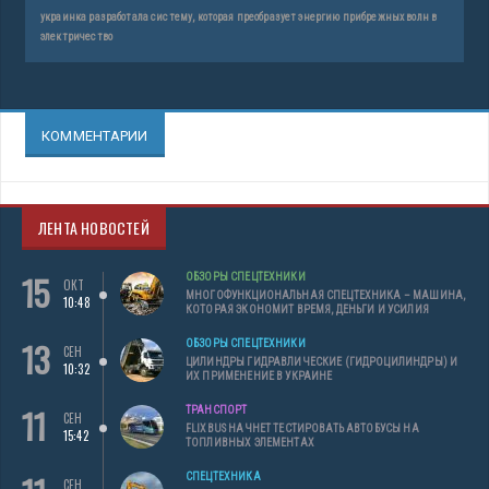
украинка разработала систему, которая преобразует энергию прибрежных волн в
электричество
КОММЕНТАРИИ
ЛЕНТА НОВОСТЕЙ
15
ОБЗОРЫ СПЕЦТЕХНИКИ
ОКТ
МНОГОФУНКЦИОНАЛЬНАЯ СПЕЦТЕХНИКА – МАШИНА,
10:48
КОТОРАЯ ЭКОНОМИТ ВРЕМЯ, ДЕНЬГИ И УСИЛИЯ
13
ОБЗОРЫ СПЕЦТЕХНИКИ
СЕН
ЦИЛИНДРЫ ГИДРАВЛИЧЕСКИЕ (ГИДРОЦИЛИНДРЫ) И
10:32
ИХ ПРИМЕНЕНИЕ В УКРАИНЕ
11
ТРАНСПОРТ
СЕН
FLIXBUS НАЧНЕТ ТЕСТИРОВАТЬ АВТОБУСЫ НА
15:42
ТОПЛИВНЫХ ЭЛЕМЕНТАХ
СПЕЦТЕХНИКА
СЕН