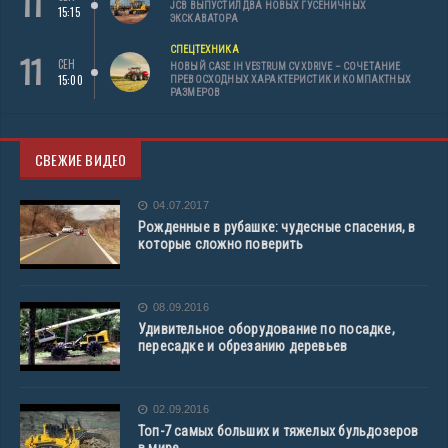
11
JCB ВЫПУСТИЛ ДВА НОВЫХ ГУСЕНИЧНЫХ
15:15
ЭКСКАВАТОРА
СПЕЦТЕХНИКА
11
СЕН
НОВЫЙ CASE IH VESTRUM CVXDRIVE – СОЧЕТАНИЕ
15:00
ПРЕВОСХОДНЫХ ХАРАКТЕРИСТИК И КОМПАКТНЫХ
РАЗМЕРОВ
СВЕЖИЕ ВИДЕО
04.07.2017
Рожденные в рубашке: чудесные спасения, в
которые сложно поверить
08.09.2016
Удивительное оборудование по посадке,
пересадке и обрезанию деревьев
02.09.2016
Топ-7 самых больших и тяжелых бульдозеров