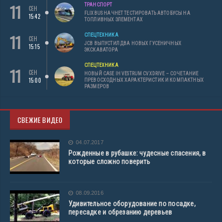
11
ТРАНСПОРТ
СЕН
FLIXBUS НАЧНЕТ ТЕСТИРОВАТЬ АВТОБУСЫ НА
15:42
ТОПЛИВНЫХ ЭЛЕМЕНТАХ
11
СПЕЦТЕХНИКА
СЕН
JCB ВЫПУСТИЛ ДВА НОВЫХ ГУСЕНИЧНЫХ
15:15
ЭКСКАВАТОРА
СПЕЦТЕХНИКА
11
СЕН
НОВЫЙ CASE IH VESTRUM CVXDRIVE – СОЧЕТАНИЕ
15:00
ПРЕВОСХОДНЫХ ХАРАКТЕРИСТИК И КОМПАКТНЫХ
РАЗМЕРОВ
СВЕЖИЕ ВИДЕО
04.07.2017
Рожденные в рубашке: чудесные спасения, в
которые сложно поверить
08.09.2016
Удивительное оборудование по посадке,
пересадке и обрезанию деревьев