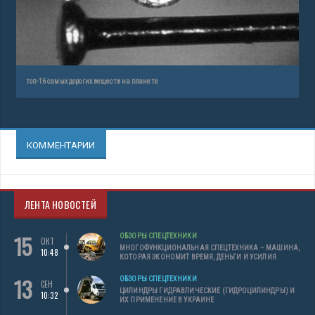
топ-16 самых дорогих веществ на планете
КОММЕНТАРИИ
ЛЕНТА НОВОСТЕЙ
15
ОБЗОРЫ СПЕЦТЕХНИКИ
ОКТ
МНОГОФУНКЦИОНАЛЬНАЯ СПЕЦТЕХНИКА – МАШИНА,
10:48
КОТОРАЯ ЭКОНОМИТ ВРЕМЯ, ДЕНЬГИ И УСИЛИЯ
13
ОБЗОРЫ СПЕЦТЕХНИКИ
СЕН
ЦИЛИНДРЫ ГИДРАВЛИЧЕСКИЕ (ГИДРОЦИЛИНДРЫ) И
10:32
ИХ ПРИМЕНЕНИЕ В УКРАИНЕ