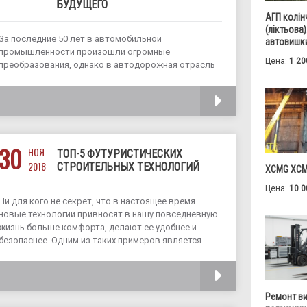
БУДУЩЕГО
АГП колін
(ліктьова)
За последние 50 лет в автомобильной
автовишки
промышленности произошли огромные
Цена:
1 20
преобразования, однако в автодорожная отрасль
практически не изменилась. Автомобили
становятся умнее, активно развиваются
ЧИТАТЬ
альтернативные виды топлива, а также
соответствующая инфраструктура. А автотрассы,
как изготавливались из асфальта и бетона много
десятилетий назад,
30
НОЯ
ТОП-5 ФУТУРИСТИЧЕСКИХ
2018
СТРОИТЕЛЬНЫХ ТЕХНОЛОГИЙ
XCMG XCM
Цена:
10 0
Ни для кого не секрет, что в настоящее время
новые технологии привносят в нашу повседневную
жизнь больше комфорта, делают ее удобнее и
безопаснее. Одним из таких примеров является
строительная индустрия, постоянно обновляемая и
модернизированная с использованием
ЧИТАТЬ
инновационных технологий. Предлагаем
ознакомится
Ремонт в