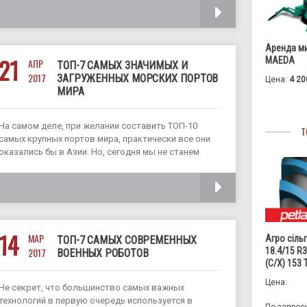
сегодняшний день. И заранее просим прощения,
ЧИТАТЬ
если все же что-то пропустили
Аренда м
21
MAEDA
АПР
ТОП-7 САМЫХ ЗНАЧИМЫХ И
2017
ЗАГРУЖЕННЫХ МОРСКИХ ПОРТОВ
Цена:
4 20
МИРА
На самом деле, при желании составить ТОП-10
Т
самых крупных портов мира, практически все они
оказались бы в Азии. Но, сегодня мы не станем
описывать самые гигантские порты, а
сосредоточим свое внимание на самых
ЧИТАТЬ
продуктивных «морских воротах» мира, в которых
ежедневно
14
МАР
Агро сіль
ТОП-7 САМЫХ СОВРЕМЕННЫХ
18.4/15 R
2017
ВОЕННЫХ РОБОТОВ
(С/Х) 153
Цена:
Не секрет, что большинство самых важных
технологий в первую очередь используется в