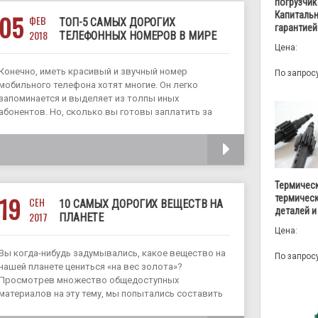
погрузчик
Капитальн
05
ФЕВ
ТОП-5 САМЫХ ДОРОГИХ
гарантией
2018
ТЕЛЕФОННЫХ НОМЕРОВ В МИРЕ
Цена:
Конечно, иметь красивый и звучный номер
По запрос
мобильного телефона хотят многие. Он легко
запоминается и выделяет из толпы иных
абонентов. Но, сколько вы готовы заплатить за
подобный эксклюзивный номер? 100 грн., 1000 грн.?
А представьте, что в мире есть люди, способные
ЧИТАТЬ
Термическ
19
термичес
СЕН
10 САМЫХ ДОРОГИХ ВЕЩЕСТВ НА
деталей и
2017
ПЛАНЕТЕ
Цена:
Вы когда-нибудь задумывались, какое вещество на
По запрос
нашей планете цениться «на вес золота»?
Просмотрев множество общедоступных
материалов на эту тему, мы попытались составить
список самых дорогих веществ нашей планеты на