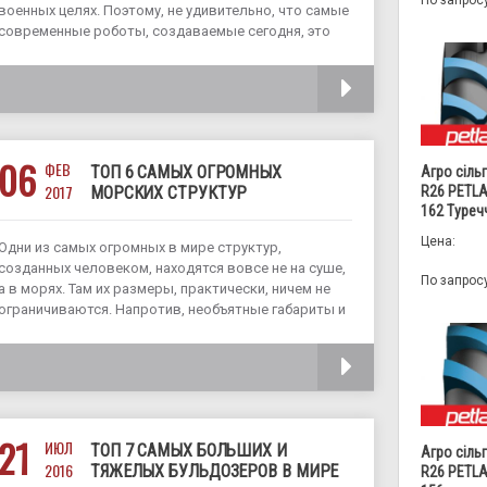
По запрос
военных целях. Поэтому, не удивительно, что самые
современные роботы, создаваемые сегодня, это
военные роботы. И хотя мысль об автономных
убийственных машинах, несущих на себе
ЧИТАТЬ
вооружение, заставляет содрогаться, у
06
ФЕВ
ТОП 6 САМЫХ ОГРОМНЫХ
Агро сіль
2017
МОРСКИХ СТРУКТУР
R26 PETLA
162 Туреч
Цена:
Одни из самых огромных в мире структур,
созданных человеком, находятся вовсе не на суше,
По запрос
а в морях. Там их размеры, практически, ничем не
ограничиваются. Напротив, необъятные габариты и
мощность способствуют противостоянию этих
структур высоченным волнам и сильнейшим
ЧИТАТЬ
штормам. Большинство этих
21
ИЮЛ
ТОП 7 САМЫХ БОЛЬШИХ И
Агро сіль
2016
ТЯЖЕЛЫХ БУЛЬДОЗЕРОВ В МИРЕ
R26 PETLA