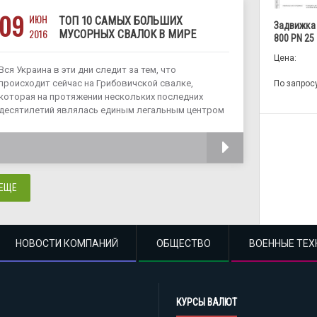
09
ИЮН
ТОП 10 САМЫХ БОЛЬШИХ
Задвижка
2016
МУСОРНЫХ СВАЛОК В МИРЕ
800 PN 25
Цена:
Вся Украина в эти дни следит за тем, что
происходит сейчас на Грибовичской свалке,
По запрос
которая на протяжении нескольких последних
десятилетий являлась единым легальным центром
хранения мусора, продуцируемого Львовом и
окрестными селами. Эта 33-гектарная свалка,
ЧИТАТЬ
образованная в далекий 1958 год, уже
 ЕЩЕ
НОВОСТИ КОМПАНИЙ
ОБЩЕСТВО
ВОЕННЫЕ ТЕХ
КУРСЫ ВАЛЮТ