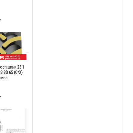
у
госп шини 23.1
S BD 65 (С/Х)
чина
у