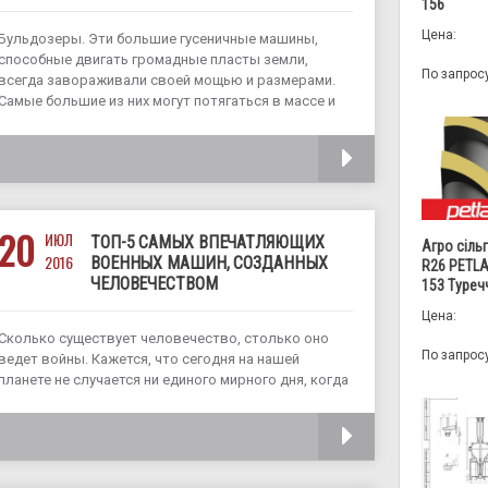
156
Цена:
Бульдозеры. Эти большие гусеничные машины,
способные двигать громадные пласты земли,
По запрос
всегда завораживали своей мощью и размерами.
Самые большие из них могут потягаться в массе и
мощности с одними из самых смертоносных машин,
созданных человеком – танками. История создания
ЧИТАТЬ
бульдозера очень
20
ИЮЛ
ТОП-5 САМЫХ ВПЕЧАТЛЯЮЩИХ
Агро сіль
2016
ВОЕННЫХ МАШИН, СОЗДАННЫХ
R26 PETLA
ЧЕЛОВЕЧЕСТВОМ
153 Туреч
Цена:
Сколько существует человечество, столько оно
По запрос
ведет войны. Кажется, что сегодня на нашей
планете не случается ни единого мирного дня, когда
бы кровопролитные сражения не уносили
человеческие жизни. Но, несмотря на то, что война
ЧИТАТЬ
– это отвратительное и страшное действо,
некоторые