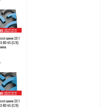
у
госп шини 23.1
S BD 65 (С/Х)
чина
у
госп шини 23.1
S BD 65 (С/Х)