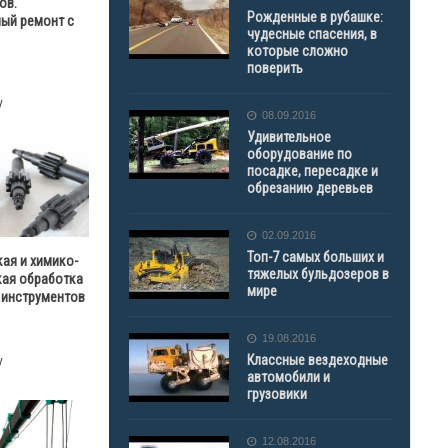
ов.
Рожденные в рубашке:
ый ремонт с
чудесные спасения, в
которые сложно
поверить
у
08.09.2016
Удивительное
оборудование по
посадке, пересадке и
обрезанию деревьев
02.09.2016
Топ-7 самых больших и
ая и химико-
тяжелых бульдозеров в
кая обработка
мире
 инструментов
19.08.2016
Классные вездеходные
у
автомобили и
грузовики
12.08.2016