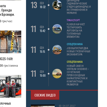
13
ЦИЛИНДРЫ
СЕН
ГИДРАВЛИЧЕСКИЕ
чата
10:32
(ГИДРОЦИЛИНДРЫ) И
. Оренда
ИХ ПРИМЕНЕНИЕ В
УКРАИНЕ
 Бровари.
ТРАНСПОРТ
0
грн/час
11
FLIXBUS НАЧНЕТ
СЕН
ТЕСТИРОВАТЬ
15:42
АВТОБУСЫ НА
ТОПЛИВНЫХ
ЭЛЕМЕНТАХ
СПЕЦТЕХНИКА
11
СЕН
JCB ВЫПУСТИЛ ДВА
15:15
НОВЫХ ГУСЕНИЧНЫХ
ЭКСКАВАТОРА
G25-160t
СПЕЦТЕХНИКА
00
грн/смена
НОВЫЙ CASE IH
11
VESTRUM CVXDRIVE –
СЕН
СОЧЕТАНИЕ
15:00
ПРЕВОСХОДНЫХ
ХАРАКТЕРИСТИК И
КОМПАКТНЫХ
РАЗМЕРОВ
СВЕЖИЕ ВИДЕО
илочных
04.07.2017