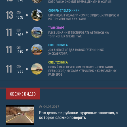
КОТОРАЯ ЭКОНОМИТ ВРЕМЯ, ДЕНЬГИ И УСИЛИЯ
13
ОБЗОРЫ СПЕЦТЕХНИКИ
СЕН
ЦИЛИНДРЫ ГИДРАВЛИЧЕСКИЕ (ГИДРОЦИЛИНДРЫ) И
10:32
ИХ ПРИМЕНЕНИЕ В УКРАИНЕ
11
ТРАНСПОРТ
СЕН
FLIXBUS НАЧНЕТ ТЕСТИРОВАТЬ АВТОБУСЫ НА
15:42
ТОПЛИВНЫХ ЭЛЕМЕНТАХ
11
СПЕЦТЕХНИКА
СЕН
JCB ВЫПУСТИЛ ДВА НОВЫХ ГУСЕНИЧНЫХ
15:15
ЭКСКАВАТОРА
СПЕЦТЕХНИКА
11
СЕН
НОВЫЙ CASE IH VESTRUM CVXDRIVE – СОЧЕТАНИЕ
15:00
ПРЕВОСХОДНЫХ ХАРАКТЕРИСТИК И КОМПАКТНЫХ
РАЗМЕРОВ
СВЕЖИЕ ВИДЕО
04.07.2017
Рожденные в рубашке: чудесные спасения, в
которые сложно поверить