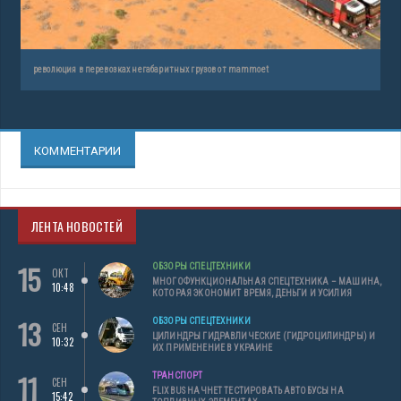
революция в перевозках негабаритных грузов от mammoet
КОММЕНТАРИИ
ЛЕНТА НОВОСТЕЙ
15
ОБЗОРЫ СПЕЦТЕХНИКИ
ОКТ
МНОГОФУНКЦИОНАЛЬНАЯ СПЕЦТЕХНИКА – МАШИНА,
10:48
КОТОРАЯ ЭКОНОМИТ ВРЕМЯ, ДЕНЬГИ И УСИЛИЯ
13
ОБЗОРЫ СПЕЦТЕХНИКИ
СЕН
ЦИЛИНДРЫ ГИДРАВЛИЧЕСКИЕ (ГИДРОЦИЛИНДРЫ) И
10:32
ИХ ПРИМЕНЕНИЕ В УКРАИНЕ
11
ТРАНСПОРТ
СЕН
FLIXBUS НАЧНЕТ ТЕСТИРОВАТЬ АВТОБУСЫ НА
15:42