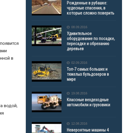
Рожденные в рубашке:
чудесные спасения, в
которые сложно поверить
08.09.2016
Удивительное
оборудование по посадке,
 появится
пересадке и обрезанию
деревьев
лами
нной в
02.09.2016
Топ-7 самых больших и
тяжелых бульдозеров в
мире
19.08.2016
Классные вездеходные
автомобили и грузовики
а водой,
мя
12.08.2016
Невероятные машины 4