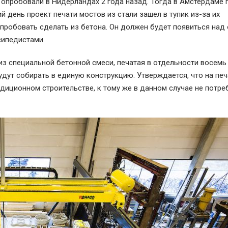
опробовали в Нидерландах 2 года назад. Тогда в Амстердаме 
й день проект печати мостов из стали зашел в тупик из-за их
робовать сделать из бетона. Он должен будет появиться над
сипедистами.
из специальной бетонной смеси, печатая в отдельности восемь
удут собирать в единую конструкцию. Утверждается, что на печ
адиционном строительстве, к тому же в данном случае не потре