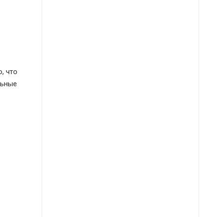
, что
льные