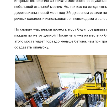
Впервые технологию 3D-печати мостового сооружения 
небольшой стальной мостик. Но, так как на сегодняшни
дороговизны, новый мост под Эйндховеном решили поп
речных каналов, и использоваться пешеходами и вело
По словам участников проекта, мост будут создавать 
каждая по метру длиной. После чего уже на месте их б
этого моста уйдет гораздо меньше бетона, чем при тр
создавать опалубку.