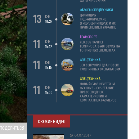
ДЕНЬГИ И УСИЛИЯ
ОБЗОРЫ СПЕЦТЕХНИКИ
13
ЦИЛИНДРЫ
СЕН
ГИДРАВЛИЧЕСКИЕ
10:32
(ГИДРОЦИЛИНДРЫ) И ИХ
ПРИМЕНЕНИЕ В УКРАИНЕ
ТРАНСПОРТ
11
СЕН
FLIXBUS НАЧНЕТ
15:42
ТЕСТИРОВАТЬ АВТОБУСЫ НА
ТОПЛИВНЫХ ЭЛЕМЕНТАХ
11
СПЕЦТЕХНИКА
СЕН
JCB ВЫПУСТИЛ ДВА НОВЫХ
15:15
ГУСЕНИЧНЫХ ЭКСКАВАТОРА
СПЕЦТЕХНИКА
11
НОВЫЙ CASE IH VESTRUM
СЕН
CVXDRIVE – СОЧЕТАНИЕ
15:00
ПРЕВОСХОДНЫХ
ХАРАКТЕРИСТИК И
КОМПАКТНЫХ РАЗМЕРОВ
СВЕЖИЕ ВИДЕО
ПОДЕЛИТЬСЯ
04.07.2017