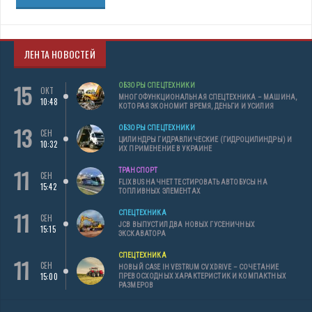
ЛЕНТА НОВОСТЕЙ
15
ОБЗОРЫ СПЕЦТЕХНИКИ
ОКТ
МНОГОФУНКЦИОНАЛЬНАЯ СПЕЦТЕХНИКА – МАШИНА,
10:48
КОТОРАЯ ЭКОНОМИТ ВРЕМЯ, ДЕНЬГИ И УСИЛИЯ
13
ОБЗОРЫ СПЕЦТЕХНИКИ
СЕН
ЦИЛИНДРЫ ГИДРАВЛИЧЕСКИЕ (ГИДРОЦИЛИНДРЫ) И
10:32
ИХ ПРИМЕНЕНИЕ В УКРАИНЕ
11
ТРАНСПОРТ
СЕН
FLIXBUS НАЧНЕТ ТЕСТИРОВАТЬ АВТОБУСЫ НА
15:42
ТОПЛИВНЫХ ЭЛЕМЕНТАХ
11
СПЕЦТЕХНИКА
СЕН
JCB ВЫПУСТИЛ ДВА НОВЫХ ГУСЕНИЧНЫХ
15:15
ЭКСКАВАТОРА
СПЕЦТЕХНИКА
11
СЕН
НОВЫЙ CASE IH VESTRUM CVXDRIVE – СОЧЕТАНИЕ
15:00
ПРЕВОСХОДНЫХ ХАРАКТЕРИСТИК И КОМПАКТНЫХ
РАЗМЕРОВ