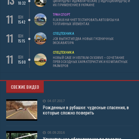
13
ЦИЛИНДРЫ ГИДРАВЛИЧЕСКИЕ (ГИДРОЦИЛИНДРЫ) И
10:32
ИХ ПРИМЕНЕНИЕ В УКРАИНЕ
11
ТРАНСПОРТ
СЕН
FLIXBUS НАЧНЕТ ТЕСТИРОВАТЬ АВТОБУСЫ НА
15:42
ТОПЛИВНЫХ ЭЛЕМЕНТАХ
11
СПЕЦТЕХНИКА
СЕН
JCB ВЫПУСТИЛ ДВА НОВЫХ ГУСЕНИЧНЫХ
15:15
ЭКСКАВАТОРА
СПЕЦТЕХНИКА
11
СЕН
НОВЫЙ CASE IH VESTRUM CVXDRIVE – СОЧЕТАНИЕ
15:00
ПРЕВОСХОДНЫХ ХАРАКТЕРИСТИК И КОМПАКТНЫХ
РАЗМЕРОВ
СВЕЖИЕ ВИДЕО
04.07.2017
Рожденные в рубашке: чудесные спасения, в
которые сложно поверить
08.09.2016