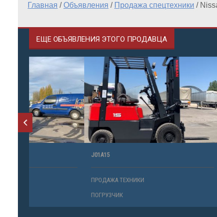
Главная
/
Объявления
/
Продажа спецтехники
/
Niss
ЕЩЕ ОБЪЯВЛЕНИЯ ЭТОГО ПРОДАВЦА
J01A15
FGE25D
ПРОДАЖА ТЕХНИКИ
ПРОДАЖА 
ПОГРУЗЧИК
ПОГРУЗЧИ