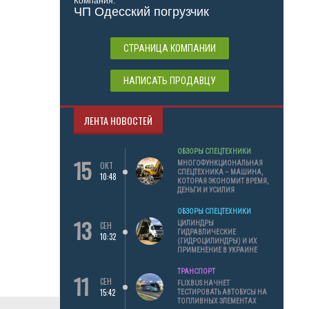
Компания:
ЧП Одесский погрузчик
СТРАНИЦА КОМПАНИИ
НАПИСАТЬ ПРОДАВЦУ
ЛЕНТА НОВОСТЕЙ
ОБЗОРЫ СПЕЦТЕХНИКИ
15
МНОГОФУНКЦИОНАЛЬНАЯ
ОКТ
СПЕЦТЕХНИКА – МАШИНА,
10:48
КОТОРАЯ ЭКОНОМИТ ВРЕМЯ,
ДЕНЬГИ И УСИЛИЯ
ОБЗОРЫ СПЕЦТЕХНИКИ
13
ЦИЛИНДРЫ
СЕН
ГИДРАВЛИЧЕСКИЕ
10:32
(ГИДРОЦИЛИНДРЫ) И ИХ
ПРИМЕНЕНИЕ В УКРАИНЕ
ТРАНСПОРТ
11
СЕН
FLIXBUS НАЧНЕТ
15:42
ТЕСТИРОВАТЬ АВТОБУСЫ НА
ТОПЛИВНЫХ ЭЛЕМЕНТАХ