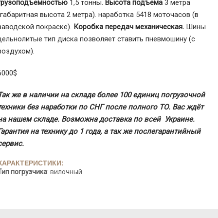
грузоподъемностью
1,5 тонны.
Высота подъема
3 метра
(габаритная высота 2 метра). наработка 5418 моточасов (в
заводской покраске).
Коробка передач механическая.
Шины
цельнолитые тип диска позволяет ставить пневмошину (с
воздухом).
6000$
Так же в наличии на складе более 100 единиц погрузочной
техники без наработки по СНГ после полного ТО. Вас ждёт
на нашем складе. Возможна доставка по всей Украине.
Гарантия на технику до 1 года, а так же послегарантийный
сервис.
ХАРАКТЕРИСТИКИ:
Тип погрузчика
: вилочный