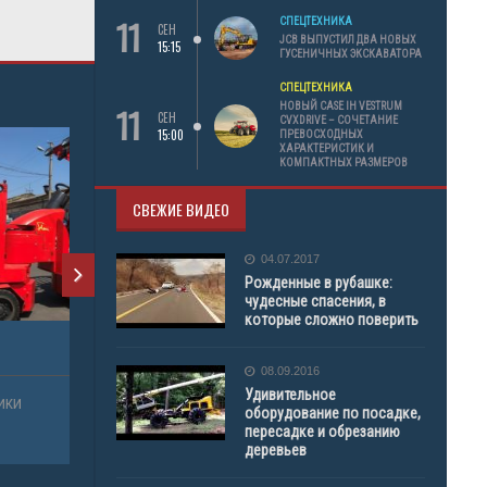
11
СПЕЦТЕХНИКА
СЕН
JCB ВЫПУСТИЛ ДВА НОВЫХ
15:15
ГУСЕНИЧНЫХ ЭКСКАВАТОРА
СПЕЦТЕХНИКА
11
НОВЫЙ CASE IH VESTRUM
СЕН
CVXDRIVE – СОЧЕТАНИЕ
15:00
ПРЕВОСХОДНЫХ
ХАРАКТЕРИСТИК И
КОМПАКТНЫХ РАЗМЕРОВ
СВЕЖИЕ ВИДЕО
04.07.2017
Рожденные в рубашке:
чудесные спасения, в
которые сложно поверить
08.09.2016
Удивительное
оборудование по посадке,
пересадке и обрезанию
деревьев