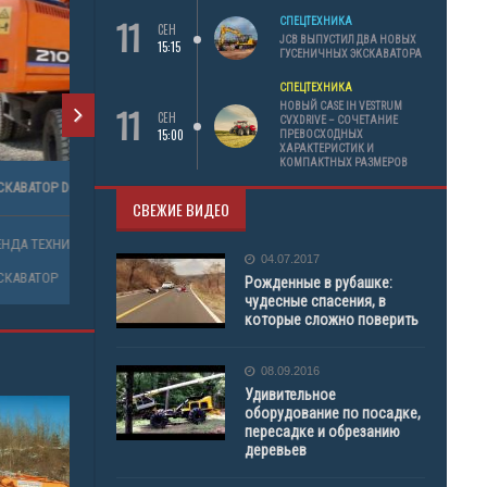
11
СПЕЦТЕХНИКА
СЕН
JCB ВЫПУСТИЛ ДВА НОВЫХ
15:15
ГУСЕНИЧНЫХ ЭКСКАВАТОРА
СПЕЦТЕХНИКА
11
НОВЫЙ CASE IH VESTRUM
СЕН
CVXDRIVE – СОЧЕТАНИЕ
15:00
ПРЕВОСХОДНЫХ
ХАРАКТЕРИСТИК И
КОМПАКТНЫХ РАЗМЕРОВ
ЭКСКАВАТОР DOOSAN 210
СВЕЖИЕ ВИДЕО
АРЕНДА ТЕХНИКИ
04.07.2017
ЭКСКАВАТОР
Рожденные в рубашке:
чудесные спасения, в
которые сложно поверить
08.09.2016
Удивительное
оборудование по посадке,
пересадке и обрезанию
деревьев