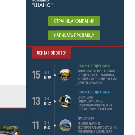
Компания:
"ШАНС"
СТРАНИЦА КОМПАНИИ
НАПИСАТЬ ПРОДАВЦУ
ЛЕНТА НОВОСТЕЙ
ОБЗОРЫ СПЕЦТЕХНИКИ
15
МНОГОФУНКЦИОНАЛЬНАЯ
ОКТ
СПЕЦТЕХНИКА – МАШИНА,
10:48
КОТОРАЯ ЭКОНОМИТ ВРЕМЯ,
ДЕНЬГИ И УСИЛИЯ
ОБЗОРЫ СПЕЦТЕХНИКИ
13
ЦИЛИНДРЫ
СЕН
ГИДРАВЛИЧЕСКИЕ
10:32
(ГИДРОЦИЛИНДРЫ) И ИХ
ПРИМЕНЕНИЕ В УКРАИНЕ
ТРАНСПОРТ
11
СЕН
FLIXBUS НАЧНЕТ
15:42
ТЕСТИРОВАТЬ АВТОБУСЫ НА
ТОПЛИВНЫХ ЭЛЕМЕНТАХ