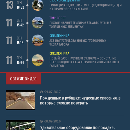
13
ОБЗОРЫ СПЕЦТЕХНИКИ
СЕН
ЦИЛИНДРЫ ГИДРАВЛИЧЕСКИЕ (ГИДРОЦИЛИНДРЫ) И
10:32
ИХ ПРИМЕНЕНИЕ В УКРАИНЕ
11
ТРАНСПОРТ
СЕН
FLIXBUS НАЧНЕТ ТЕСТИРОВАТЬ АВТОБУСЫ НА
15:42
ТОПЛИВНЫХ ЭЛЕМЕНТАХ
11
СПЕЦТЕХНИКА
СЕН
JCB ВЫПУСТИЛ ДВА НОВЫХ ГУСЕНИЧНЫХ
15:15
ЭКСКАВАТОРА
СПЕЦТЕХНИКА
11
СЕН
НОВЫЙ CASE IH VESTRUM CVXDRIVE – СОЧЕТАНИЕ
15:00
ПРЕВОСХОДНЫХ ХАРАКТЕРИСТИК И КОМПАКТНЫХ
РАЗМЕРОВ
СВЕЖИЕ ВИДЕО
04.07.2017
Рожденные в рубашке: чудесные спасения, в
которые сложно поверить
08.09.2016
Удивительное оборудование по посадке,