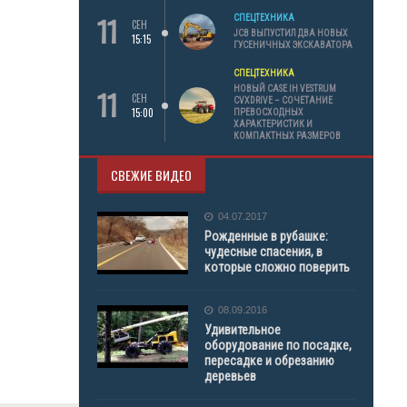
11
СПЕЦТЕХНИКА
СЕН
JCB ВЫПУСТИЛ ДВА НОВЫХ
15:15
ГУСЕНИЧНЫХ ЭКСКАВАТОРА
СПЕЦТЕХНИКА
11
НОВЫЙ CASE IH VESTRUM
СЕН
CVXDRIVE – СОЧЕТАНИЕ
15:00
ПРЕВОСХОДНЫХ
ХАРАКТЕРИСТИК И
КОМПАКТНЫХ РАЗМЕРОВ
СВЕЖИЕ ВИДЕО
04.07.2017
Рожденные в рубашке:
чудесные спасения, в
которые сложно поверить
08.09.2016
Удивительное
оборудование по посадке,
пересадке и обрезанию
деревьев