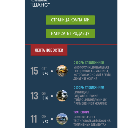
Компания:
"ШАНС"
СТРАНИЦА КОМПАНИИ
НАПИСАТЬ ПРОДАВЦУ
ЛЕНТА НОВОСТЕЙ
ОБЗОРЫ СПЕЦТЕХНИКИ
15
МНОГОФУНКЦИОНАЛЬНАЯ
ОКТ
СПЕЦТЕХНИКА – МАШИНА,
10:48
КОТОРАЯ ЭКОНОМИТ ВРЕМЯ,
ДЕНЬГИ И УСИЛИЯ
ОБЗОРЫ СПЕЦТЕХНИКИ
13
ЦИЛИНДРЫ
СЕН
ГИДРАВЛИЧЕСКИЕ
10:32
(ГИДРОЦИЛИНДРЫ) И ИХ
ПРИМЕНЕНИЕ В УКРАИНЕ
ТРАНСПОРТ
11
СЕН
FLIXBUS НАЧНЕТ
15:42
ТЕСТИРОВАТЬ АВТОБУСЫ НА
ТОПЛИВНЫХ ЭЛЕМЕНТАХ