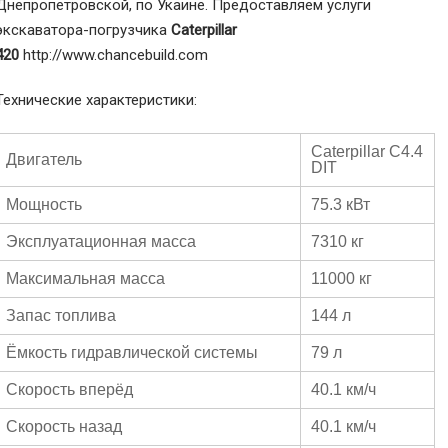
Днепропетровской, по Укаине. Предоставляем услуги
экскаватора-погрузчика
Caterpillar
420
http://www.chancebuild.com
Технические характеристики:
Caterpillar C4.4
Двигатель
DIT
Мощность
75.3 кВт
Эксплуатационная масса
7310 кг
Максимальная масса
11000 кг
Запас топлива
144 л
Ёмкость гидравлической системы
79 л
Скорость вперёд
40.1 км/ч
Скорость назад
40.1 км/ч