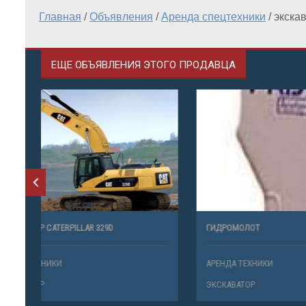
Главная
/
Объявления
/
Аренда спецтехники
/
экска
ЕЩЕ ОБЪЯВЛЕНИЯ ЭТОГО ПРОДАВЦА
ЭКСКАВАТОР CATERPILLAR 329D
ГИДРОМОЛ
АРЕНДА ТЕХНИКИ
АРЕНДА ТЕ
ЭКСКАВАТОР
ЭКСКАВАТО