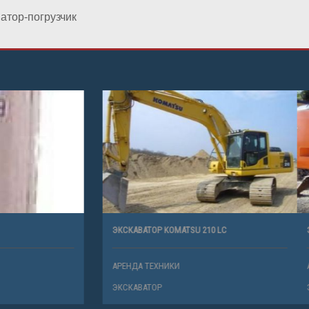
ватор-погрузчик
ОТ
ЭКСКАВАТОР KOMATSU 210 LC
ХНИКИ
АРЕНДА ТЕХНИКИ
Р
ЭКСКАВАТОР