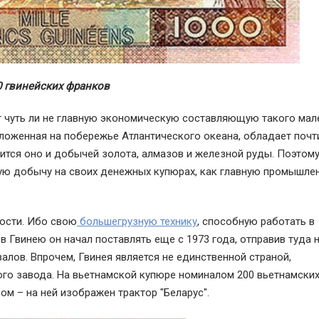
0 гвинейских франков
т чуть ли не главную экономическую составляющую такого мал
положенная на побережье Атлантического океана, обладает почт
тся оно и добычей золота, алмазов и железной руды. Поэтом
ную добычу на своих денежных купюрах, как главную промышле
ости. Ибо свою
большегрузную технику
, способную работать в
в Гвинею он начал поставлять еще с 1973 года, отправив туда 
лов. Впрочем, Гвинея является не единственной страной,
го завода. На вьетнамской купюре номиналом 200 вьетнамски
м – на ней изображен трактор "Беларус".