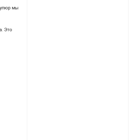
купюр мы
а. Это