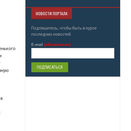
НОВОСТИ ПОРТАЛА
Подпишитесь, чтобы быть в курсе
последних новостей.
E-mail
(обязательно)
енького
и
у
нную
на
х