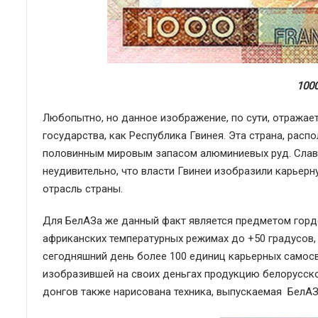
100
Любопытно, но данное изображение, по сути, отражае
государства, как Республика Гвинея. Эта страна, рас
половинным мировым запасом алюминиевых руд. Слави
неудивительно, что власти Гвинеи изобразили карьер
отрасль страны.
Для БелАЗа же данный факт является предметом горд
африканских температурных режимах до +50 градусов, 
сегодняшний день более 100 единиц карьерных самосва
изобразившей на своих деньгах продукцию белорусско
донгов также нарисована техника, выпускаемая БелАЗо