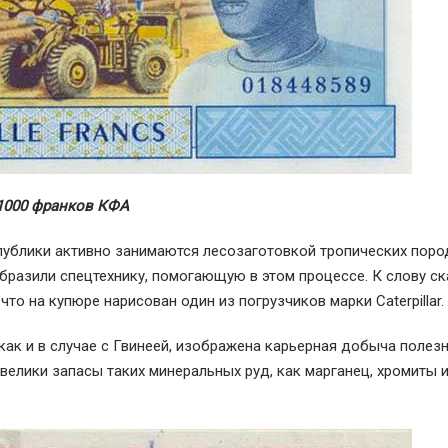
1000 франков КФА
спублики активно занимаются лесозаготовкой тропических поро
образили спецтехнику, помогающую в этом процессе. К слову ск
что на купюре нарисован один из погрузчиков марки Caterpillar.
как и в случае с Гвинеей, изображена карьерная добыча полез
велики запасы таких минеральных руд, как марганец, хромиты 