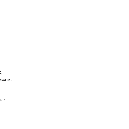
д
азать,
ных
и