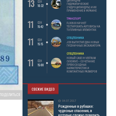
13
ЦИЛИНДРЫ
СЕН
ГИДРАВЛИЧЕСКИЕ
10:32
(ГИДРОЦИЛИНДРЫ) И ИХ
ПРИМЕНЕНИЕ В УКРАИНЕ
ТРАНСПОРТ
11
СЕН
FLIXBUS НАЧНЕТ
15:42
ТЕСТИРОВАТЬ АВТОБУСЫ НА
ТОПЛИВНЫХ ЭЛЕМЕНТАХ
11
СПЕЦТЕХНИКА
СЕН
JCB ВЫПУСТИЛ ДВА НОВЫХ
15:15
ГУСЕНИЧНЫХ ЭКСКАВАТОРА
СПЕЦТЕХНИКА
11
НОВЫЙ CASE IH VESTRUM
СЕН
CVXDRIVE – СОЧЕТАНИЕ
15:00
ПРЕВОСХОДНЫХ
ХАРАКТЕРИСТИК И
КОМПАКТНЫХ РАЗМЕРОВ
СВЕЖИЕ ВИДЕО
ПОДЕЛИТЬСЯ
04.07.2017
Рожденные в рубашке:
чудесные спасения, в
которые сложно поверить