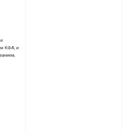
ая
ом КФА, и
ванием,