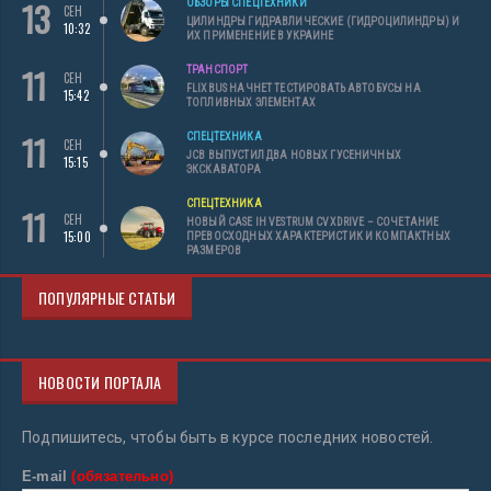
13
ОБЗОРЫ СПЕЦТЕХНИКИ
СЕН
ЦИЛИНДРЫ ГИДРАВЛИЧЕСКИЕ (ГИДРОЦИЛИНДРЫ) И
10:32
ИХ ПРИМЕНЕНИЕ В УКРАИНЕ
11
ТРАНСПОРТ
СЕН
FLIXBUS НАЧНЕТ ТЕСТИРОВАТЬ АВТОБУСЫ НА
15:42
ТОПЛИВНЫХ ЭЛЕМЕНТАХ
11
СПЕЦТЕХНИКА
СЕН
JCB ВЫПУСТИЛ ДВА НОВЫХ ГУСЕНИЧНЫХ
15:15
ЭКСКАВАТОРА
СПЕЦТЕХНИКА
11
СЕН
НОВЫЙ CASE IH VESTRUM CVXDRIVE – СОЧЕТАНИЕ
15:00
ПРЕВОСХОДНЫХ ХАРАКТЕРИСТИК И КОМПАКТНЫХ
РАЗМЕРОВ
ПОПУЛЯРНЫЕ СТАТЬИ
НОВОСТИ ПОРТАЛА
Подпишитесь, чтобы быть в курсе последних новостей.
E-mail
(обязательно)