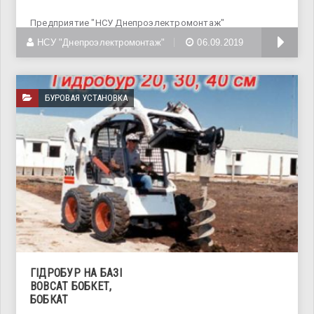
Предприятие "НСУ Днепроэлектромонтаж"
предоставляет услуги по аренде ямобура на базе
НСУ "Днепроэлектромонтаж"
06.09.2019
БУРОВАЯ УСТАНОВКА
ГІДРОБУР НА БАЗІ
BOBCAT БОБКЕТ,
БОБКАТ