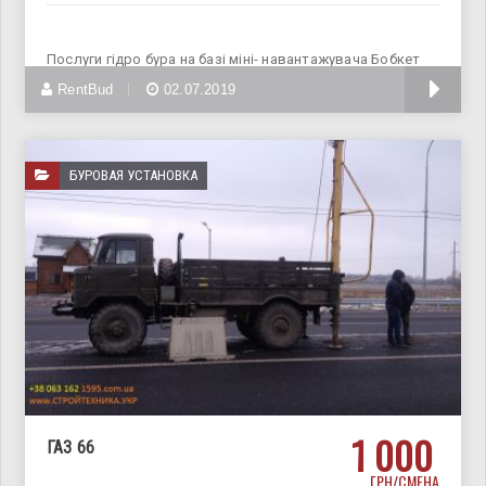
Послуги гідро бура на базі міні- навантажувача Бобкет
(Бобкат) Bobcat.
RentBud
02.07.2019
БУРОВАЯ УСТАНОВКА
1 000
ГАЗ 66
ГРН/СМЕНА