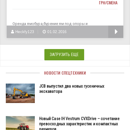
ГРН/СМЕНА
Оренда ямобура,бурение ям под опоры и
ограждения,установка ж\б опор,установка винтовых
Heckfy123
01.02.2016
ЗАГРУЗИТЬ ЕЩЕ
НОВОСТИ СПЕЦТЕХНИКИ
JCB выпустил два новых гусеничных
экскаватора
Новый Case IH Vestrum CVXDrive – сочетание
превосходных характеристик и компактных
размеров