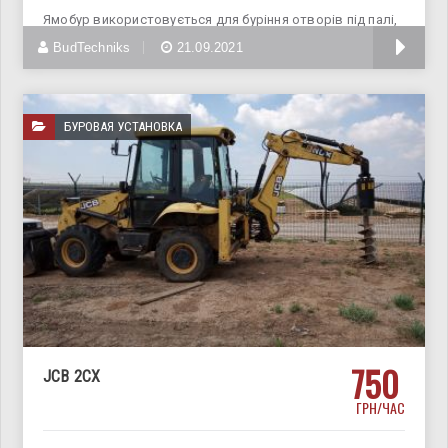
Ямобур використовується для буріння отворів під палі,
отворів для установки
BudTechniks
21.09.2021
БУРОВАЯ УСТАНОВКА
750
JCB 2CX
ГРН/ЧАС