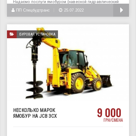
Надаємо послуги ямобуром (навесной гидравлический
бур) на базі екскаватора -
ПП Спецбудтранс
25.07.2022
БУРОВАЯ УСТАНОВКА
9 000
НЕСКОЛЬКО МАРОК
ЯМОБУР НА JCB 3CX
ГРН/СМЕНА