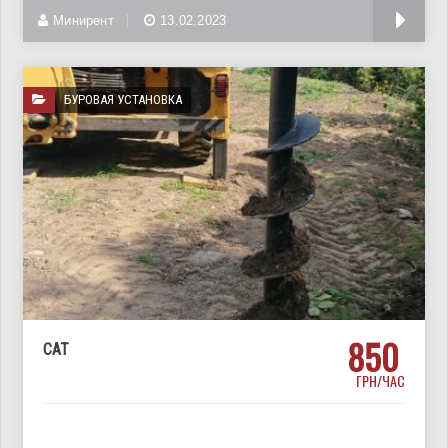
Аренда ямобура в Киеве и области. Ямобур на базе мини
Минирент
13.02.2023
БУРОВАЯ УСТАНОВКА
850
CAT
ГРН/ЧАС