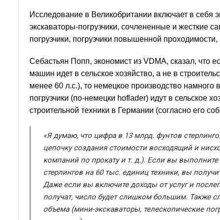
Исследование в Великобритании включает в себя эк
экскаваторы-погрузчики, сочлененные и жесткие с
погрузчики, погрузчики повышенной проходимости
Себастьян Попп, экономист из VDMA, сказал, что ес
машин идет в сельское хозяйство, а не в строител
менее 60 л.с.), то немецкое производство намного
погрузчики (по-немецки hoflader) идут в сельское 
строительной техники в Германии (согласно его собс
«Я думаю, что цифра в 13 млрд. фунтов стерлинг
цепочку создания стоимости восходящий и нисх
компаний по прокату и т. д.). Если вы выполнит
стерлингов на 60 тыс. единиц техники, вы получи
Даже если вы включите доходы от услуг и после
получат, число будет слишком большим. Также с
объема (мини-экскаваторы, телескопические пог