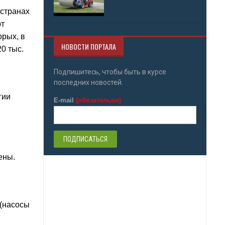
 странах
ют
орых, в
НОВОСТИ ПОРТАЛА
0 тыс.
Подпишитесь, чтобы быть в курсе
последних новостей.
гии
E-mail
(обязательно)
ены.
 (насосы