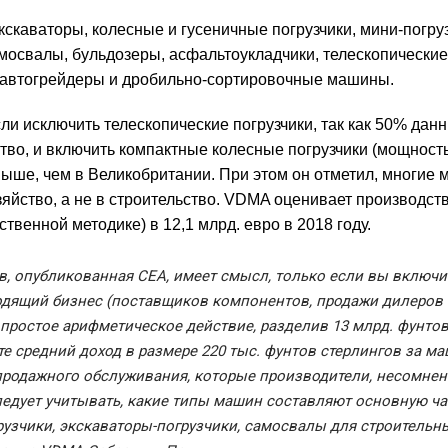
скаваторы, колесные и гусеничные погрузчики, мини-погруз
амосвалы, бульдозеры, асфальтоукладчики, телескопические
, автогрейдеры и дробильно-сортировочные машины.
ли исключить телескопические погрузчики, так как 50% дан
ьство, и включить компактные колесные погрузчики (мощност
 выше, чем в Великобритании. При этом он отметил, многие 
хозяйство, а не в строительство. VDMA оценивает производст
твенной методике) в 12,1 млрд. евро в 2018 году.
ов, опубликованная CEA, имеет смысл, только если вы включи
одящий бизнес (поставщиков компонентов, продажи дилеров 
е простое арифметическое действие, разделив 13 млрд. фунто
те средний доход в размере 220 тыс. фунтов стерлингов за ма
продажного обслуживания, которые производители, несомнен
ледует учитывать, какие типы машин составляют основную ча
рузчики, экскаваторы-погрузчики, самосвалы для строительн