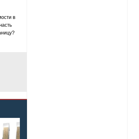
мости в
часть
аницу?