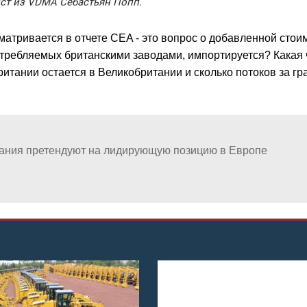
ист из VDMA Себастьян Попп.
матривается в отчете CEA - это вопрос о добавленной стои
требляемых британскими заводами, импортируется? Какая 
итании остается в Великобритании и сколько потоков за гр
вания претендуют на лидирующую позицию в Европе