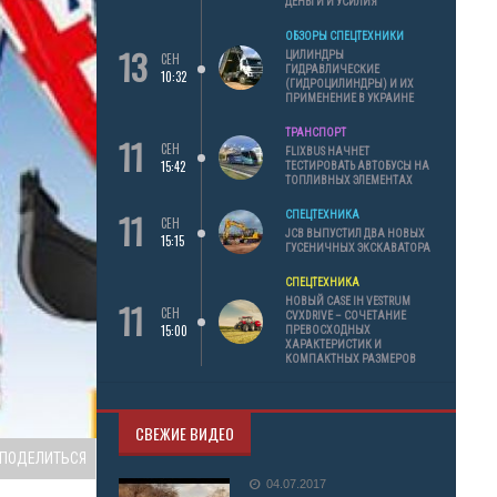
ДЕНЬГИ И УСИЛИЯ
ОБЗОРЫ СПЕЦТЕХНИКИ
13
ЦИЛИНДРЫ
СЕН
ГИДРАВЛИЧЕСКИЕ
10:32
(ГИДРОЦИЛИНДРЫ) И ИХ
ПРИМЕНЕНИЕ В УКРАИНЕ
ТРАНСПОРТ
11
СЕН
FLIXBUS НАЧНЕТ
15:42
ТЕСТИРОВАТЬ АВТОБУСЫ НА
ТОПЛИВНЫХ ЭЛЕМЕНТАХ
11
СПЕЦТЕХНИКА
СЕН
JCB ВЫПУСТИЛ ДВА НОВЫХ
15:15
ГУСЕНИЧНЫХ ЭКСКАВАТОРА
СПЕЦТЕХНИКА
11
НОВЫЙ CASE IH VESTRUM
СЕН
CVXDRIVE – СОЧЕТАНИЕ
15:00
ПРЕВОСХОДНЫХ
ХАРАКТЕРИСТИК И
КОМПАКТНЫХ РАЗМЕРОВ
СВЕЖИЕ ВИДЕО
ПОДЕЛИТЬСЯ
04.07.2017