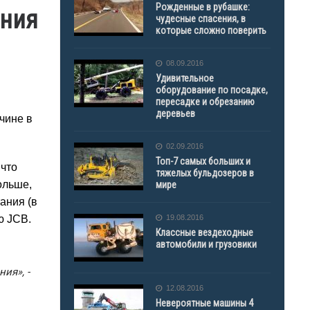
Рожденные в рубашке:
ания
чудесные спасения, в
которые сложно поверить
08.09.2016
Удивительное
оборудование по посадке,
пересадке и обрезанию
деревьев
чине в
02.09.2016
Топ-7 самых больших и
 что
тяжелых бульдозеров в
ольше,
мире
ания (в
ю JCB.
19.08.2016
Классные вездеходные
автомобили и грузовики
ия», -
12.08.2016
Невероятные машины 4