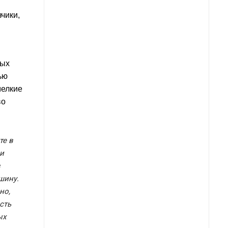
чики,
ных
ью
мелкие
во
те в
и
в
шину.
но,
сть
ых