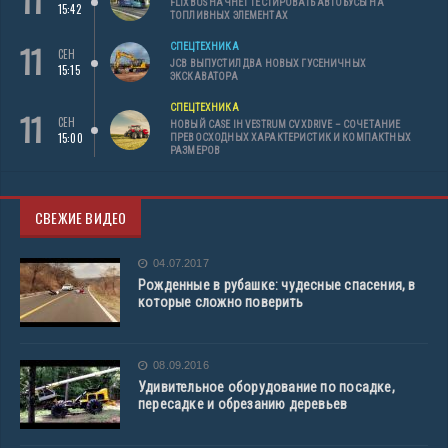
11
FLIXBUS НАЧНЕТ ТЕСТИРОВАТЬ АВТОБУСЫ НА
15:42
ТОПЛИВНЫХ ЭЛЕМЕНТАХ
11
СПЕЦТЕХНИКА
СЕН
JCB ВЫПУСТИЛ ДВА НОВЫХ ГУСЕНИЧНЫХ
15:15
ЭКСКАВАТОРА
СПЕЦТЕХНИКА
11
СЕН
НОВЫЙ CASE IH VESTRUM CVXDRIVE – СОЧЕТАНИЕ
15:00
ПРЕВОСХОДНЫХ ХАРАКТЕРИСТИК И КОМПАКТНЫХ
РАЗМЕРОВ
СВЕЖИЕ ВИДЕО
04.07.2017
Рожденные в рубашке: чудесные спасения, в
которые сложно поверить
08.09.2016
Удивительное оборудование по посадке,
пересадке и обрезанию деревьев