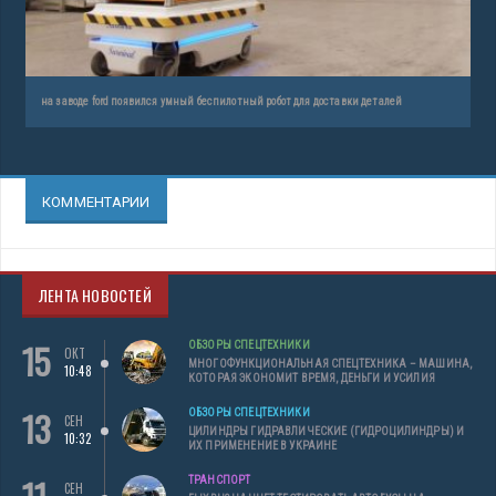
на заводе ford появился умный беспилотный робот для доставки деталей
КОММЕНТАРИИ
ЛЕНТА НОВОСТЕЙ
15
ОБЗОРЫ СПЕЦТЕХНИКИ
ОКТ
МНОГОФУНКЦИОНАЛЬНАЯ СПЕЦТЕХНИКА – МАШИНА,
10:48
КОТОРАЯ ЭКОНОМИТ ВРЕМЯ, ДЕНЬГИ И УСИЛИЯ
13
ОБЗОРЫ СПЕЦТЕХНИКИ
СЕН
ЦИЛИНДРЫ ГИДРАВЛИЧЕСКИЕ (ГИДРОЦИЛИНДРЫ) И
10:32
ИХ ПРИМЕНЕНИЕ В УКРАИНЕ
ТРАНСПОРТ
СЕН